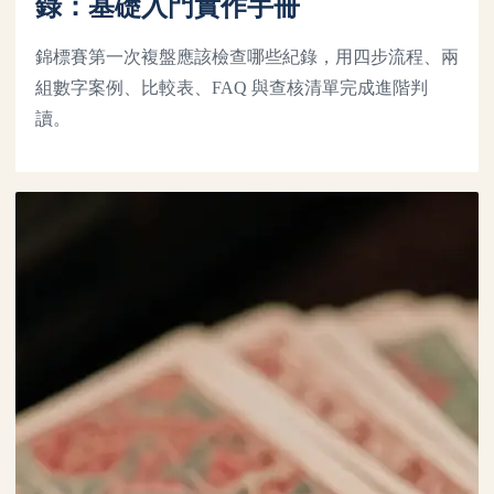
錄：基礎入門實作手冊
錦標賽第一次複盤應該檢查哪些紀錄，用四步流程、兩
組數字案例、比較表、FAQ 與查核清單完成進階判
讀。