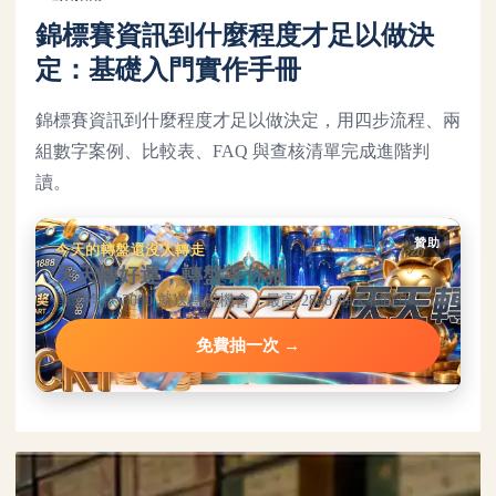
錦標賽資訊到什麼程度才足以做決
定：基礎入門實作手冊
錦標賽資訊到什麼程度才足以做決定，用四步流程、兩
組數字案例、比較表、FAQ 與查核清單完成進階判
讀。
贊助
今天的轉盤還沒人轉走
天天轉好運，轉盤等你抽
單筆存款 3000 就送轉盤機會，最高 2888 每天都能中。
免費抽一次 →