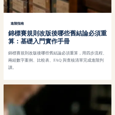
進階指南
錦標賽規則改版後哪些舊結論必須重
算：基礎入門實作手冊
錦標賽規則改版後哪些舊結論必須重算，用四步流程、
兩組數字案例、比較表、FAQ 與查核清單完成進階判
讀。