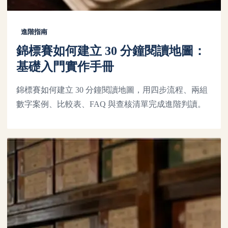
進階指南
錦標賽如何建立 30 分鐘閱讀地圖：
基礎入門實作手冊
錦標賽如何建立 30 分鐘閱讀地圖，用四步流程、兩組
數字案例、比較表、FAQ 與查核清單完成進階判讀。