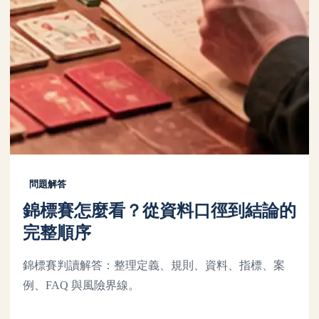
問題解答
錦標賽怎麼看？從資料口徑到結論的
完整順序
錦標賽判讀解答：整理定義、規則、資料、指標、案
例、FAQ 與風險界線。