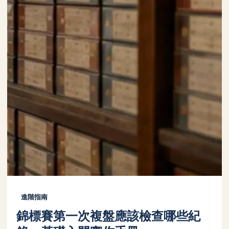
進階指南
錦標賽第一次複盤應該檢查哪些紀