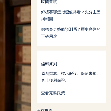
時間查核
錦標賽哪些指標值得看？先分主因
與輔因
錦標賽走勢能預測嗎？歷史序列的
正確用途
編輯原則
原創撰寫、標示假設、保留未知、
禁止獲利保證。
查看完整政策
合作推薦