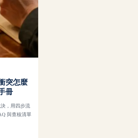
衝突怎麼
手冊
裁決，用四步流
Q 與查核清單