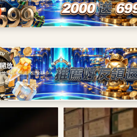
開放
頁搶紅包，手速決定金額。