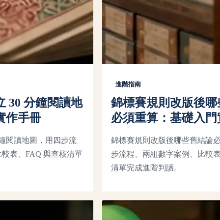
進階指南
 30 分鐘閱讀地
錦標賽規則改版後哪
實作手冊
必須重算：基礎入門
分鐘閱讀地圖，用四步流
錦標賽規則改版後哪些舊結論
較表、FAQ 與查核清單
步流程、兩組數字案例、比較表、
清單完成進階判讀。