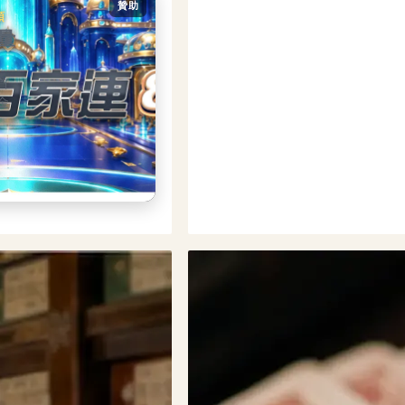
贊助
領
量
首
金