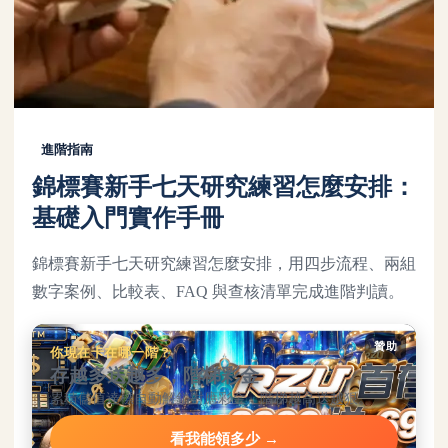
進階指南
錦標賽新手七天研究練習怎麼安排：
基礎入門實作手冊
錦標賽新手七天研究練習怎麼安排，用四步流程、兩組
數字案例、比較表、FAQ 與查核清單完成進階判讀。
贊助
你現在卡在哪一階？
存越多送越多，階梯彩金
累積儲值達標自動解鎖對應彩金，階梯越高送越狠。
看我能領多少 →