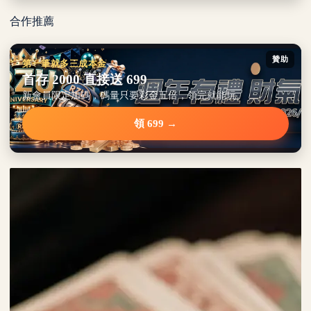
合作推薦
贊助
第一筆就多三成本金
首存 2000 直接送 699
新會員限定加碼，碼量只要彩金五倍，領完就能玩。
領 699 →