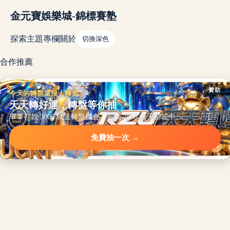
金元寶娛樂城-錦標賽塾
探索
主題
專欄
關於
切換深色
合作推薦
贊助
今天的轉盤還沒人轉走
天天轉好運，轉盤等你抽
單筆存款 3000 就送轉盤機會，最高 2888 每天都能中。
免費抽一次 →