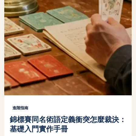
進階指南
錦標賽同名術語定義衝突怎麼裁決：
基礎入門實作手冊