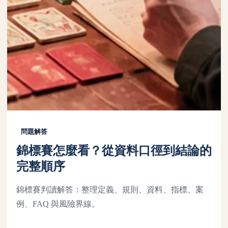
問題解答
錦標賽怎麼看？從資料口徑到結論的
完整順序
錦標賽判讀解答：整理定義、規則、資料、指標、案
例、FAQ 與風險界線。