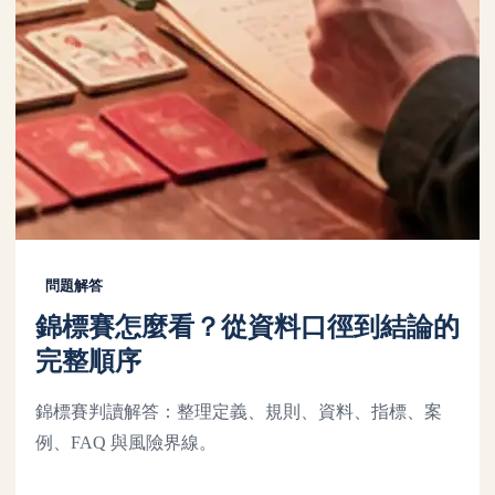
問題解答
錦標賽怎麼看？從資料口徑到結論的
完整順序
錦標賽判讀解答：整理定義、規則、資料、指標、案
例、FAQ 與風險界線。