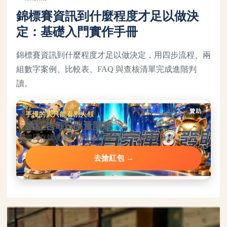
錦標賽資訊到什麼程度才足以做決
定：基礎入門實作手冊
錦標賽資訊到什麼程度才足以做決定，用四步流程、兩
組數字案例、比較表、FAQ 與查核清單完成進階判
讀。
贊助
手慢的人只能看別人領
搶紅包每日限量開放
當日存款達標即可到首頁搶紅包，手速決定金額。
去搶紅包 →