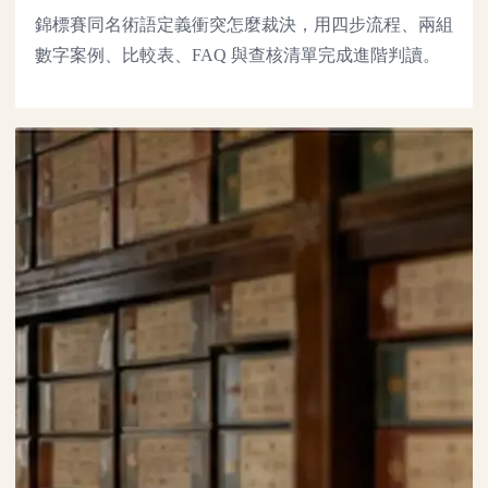
錦標賽同名術語定義衝突怎麼裁決，用四步流程、兩組
數字案例、比較表、FAQ 與查核清單完成進階判讀。