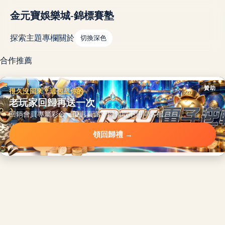
金元寶娛樂城-錦標賽塾
探索
主題
專欄
關於
切換深色
合作推薦
贊助
很久沒回來？這包是你的
老玩家回歸再送一次
回鍋會員專屬彩金，優惠頁面一鍵領取不用問客服。
領回歸禮 →