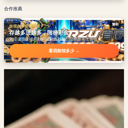
合作推薦
贊助
你現在卡在哪一階？
存越多送越多，階梯彩金
累積儲值達標自動解鎖對應彩金，階梯越高送越狠。
看我能領多少 →