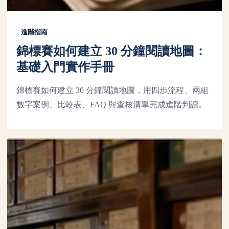
進階指南
錦標賽如何建立 30 分鐘閱讀地圖：
基礎入門實作手冊
錦標賽如何建立 30 分鐘閱讀地圖，用四步流程、兩組
數字案例、比較表、FAQ 與查核清單完成進階判讀。