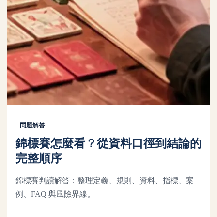
問題解答
錦標賽怎麼看？從資料口徑到結論的
完整順序
錦標賽判讀解答：整理定義、規則、資料、指標、案
例、FAQ 與風險界線。