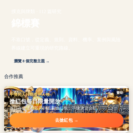
撲克與牌類 · 112 篇研究
錦標賽
不靠口號，從定義、規則、資料、機率、案例與風險
界線建立可重現的研究路線。
瀏覽 8 個完整主題 →
合作推薦
贊助
手慢的人只能看別人領
搶紅包每日限量開放
當日存款達標即可到首頁搶紅包，手速決定金額。
去搶紅包 →