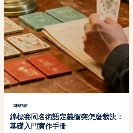
進階指南
錦標賽同名術語定義衝突怎麼裁決：
基礎入門實作手冊