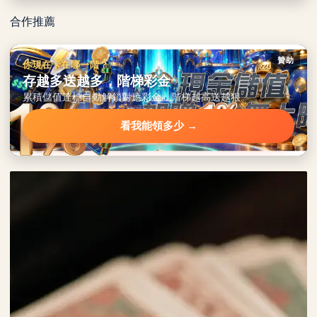
合作推薦
贊助
你現在卡在哪一階？
存越多送越多，階梯彩金
累積儲值達標自動解鎖對應彩金，階梯越高送越狠。
看我能領多少 →