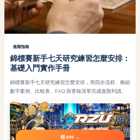
進階指南
錦標賽新手七天研究練習怎麼安排：
基礎入門實作手冊
錦標賽新手七天研究練習怎麼安排，用四步流程、兩組
數字案例、比較表、FAQ 與查核清單完成進階判讀。
贊助
第一筆就多三成本金
首存 2000 直接送 699
新會員限定加碼，碼量只要彩金五倍，領完就能玩。
領 699 →