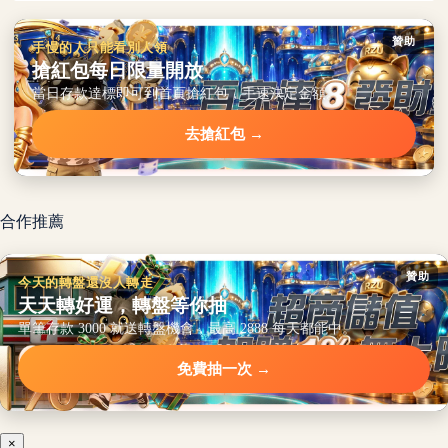
贊助
手慢的人只能看別人領
搶紅包每日限量開放
當日存款達標即可到首頁搶紅包，手速決定金額。
去搶紅包 →
合作推薦
贊助
今天的轉盤還沒人轉走
天天轉好運，轉盤等你抽
單筆存款 3000 就送轉盤機會，最高 2888 每天都能中。
免費抽一次 →
×