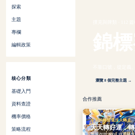
探索
主題
撲克與牌類 · 112 
專欄
錦標
編輯政策
不靠口號，從定義
核心分類
瀏覽 8 個完整主題 →
基礎入門
合作推薦
資料查證
機率價格
今天的轉盤還沒人轉走
天天轉好運，轉
策略流程
單筆存款 3000 就送轉