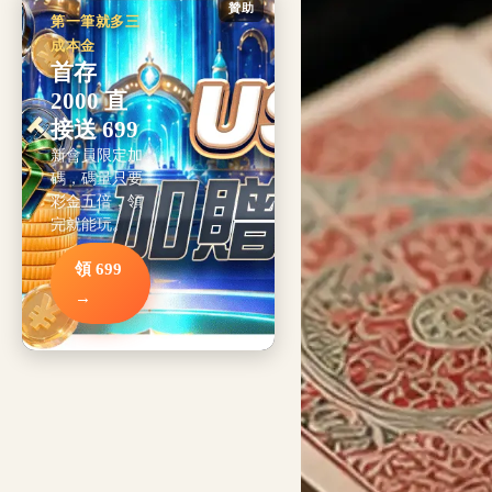
贊助
第一筆就多三
成本金
首存
2000 直
接送 699
新會員限定加
碼，碼量只要
彩金五倍，領
完就能玩。
領 699
→