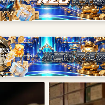
開放
頁搶紅包，手速決定金額。