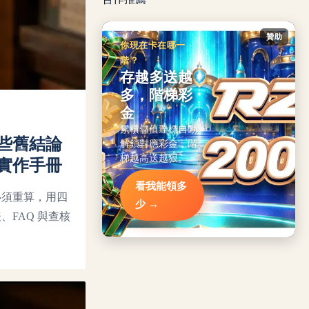
贊助
你現在卡在哪一
階？
存越多送越
多，階梯彩
金
累積儲值達標自動
些舊結論
解鎖對應彩金，階
梯越高送越狠。
實作手冊
看我能領多
必須重算，用四
少 →
FAQ 與查核