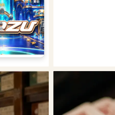
贊助
你的
送
優
問