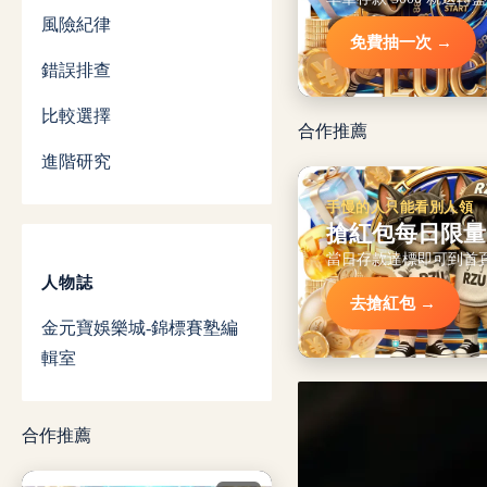
風險紀律
免費抽一次 →
錯誤排查
比較選擇
合作推薦
進階研究
手慢的人只能看別人領
搶紅包每日限量
當日存款達標即可到首
人物誌
去搶紅包 →
金元寶娛樂城-錦標賽塾編
輯室
合作推薦