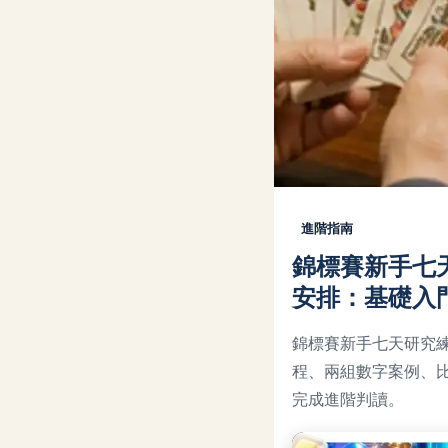
進階指南
錦標賽新手七
安排：基礎入
錦標賽新手七天研究
程、兩組數字案例、比
完成進階判讀。