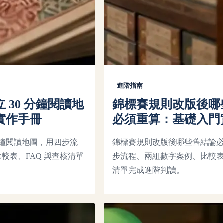
進階指南
 30 分鐘閱讀地
錦標賽規則改版後哪
實作手冊
必須重算：基礎入門
分鐘閱讀地圖，用四步流
錦標賽規則改版後哪些舊結論
較表、FAQ 與查核清單
步流程、兩組數字案例、比較表、
清單完成進階判讀。