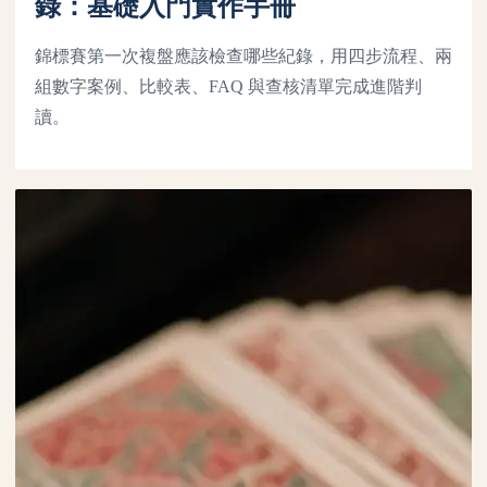
錄：基礎入門實作手冊
錦標賽第一次複盤應該檢查哪些紀錄，用四步流程、兩
組數字案例、比較表、FAQ 與查核清單完成進階判
讀。