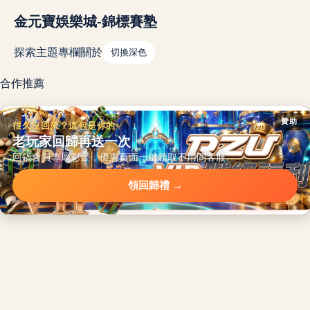
金元寶娛樂城-錦標賽塾
探索
主題
專欄
關於
切換深色
合作推薦
贊助
很久沒回來？這包是你的
老玩家回歸再送一次
回鍋會員專屬彩金，優惠頁面一鍵領取不用問客服。
領回歸禮 →