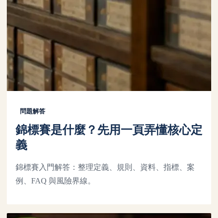
問題解答
錦標賽是什麼？先用一頁弄懂核心定
義
錦標賽入門解答：整理定義、規則、資料、指標、案
例、FAQ 與風險界線。