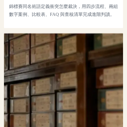
錦標賽同名術語定義衝突怎麼裁決，用四步流程、兩組
數字案例、比較表、FAQ 與查核清單完成進階判讀。