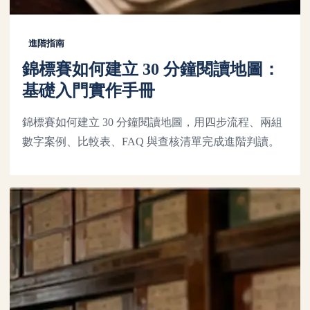
進階指南
錦標賽如何建立 30 分鐘閱讀地圖：
基礎入門實作手冊
錦標賽如何建立 30 分鐘閱讀地圖，用四步流程、兩組
數字案例、比較表、FAQ 與查核清單完成進階判讀。