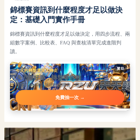
錦標賽資訊到什麼程度才足以做決
定：基礎入門實作手冊
錦標賽資訊到什麼程度才足以做決定，用四步流程、兩
組數字案例、比較表、FAQ 與查核清單完成進階判
讀。
贊助
今天的轉盤還沒人轉走
天天轉好運，轉盤等你抽
單筆存款 3000 就送轉盤機會，最高 2888 每天都能中。
免費抽一次 →