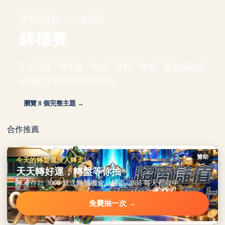
撲克與牌類 · 112 篇研究
錦標賽
不靠口號，從定義、規則、資料、機率、案例與風險
界線建立可重現的研究路線。
瀏覽 8 個完整主題 →
合作推薦
贊助
今天的轉盤還沒人轉走
天天轉好運，轉盤等你抽
單筆存款 3000 就送轉盤機會，最高 2888 每天都能中。
免費抽一次 →