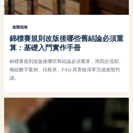
進階指南
錦標賽規則改版後哪些舊結論必須重
算：基礎入門實作手冊
錦標賽規則改版後哪些舊結論必須重算，用四步流程、
兩組數字案例、比較表、FAQ 與查核清單完成進階判
讀。