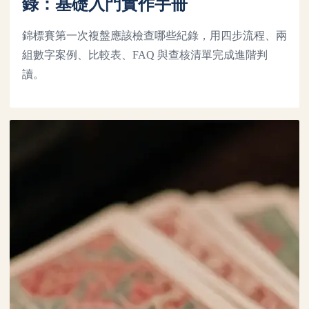
錄：基礎入門實作手冊
錦標賽第一次複盤應該檢查哪些紀錄，用四步流程、兩
組數字案例、比較表、FAQ 與查核清單完成進階判
讀。