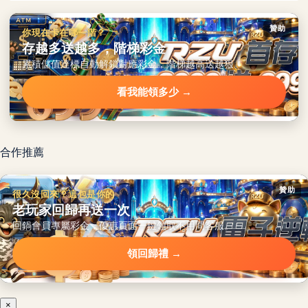
贊助
你現在卡在哪一階？
存越多送越多，階梯彩金
累積儲值達標自動解鎖對應彩金，階梯越高送越狠。
看我能領多少 →
合作推薦
贊助
很久沒回來？這包是你的
老玩家回歸再送一次
回鍋會員專屬彩金，優惠頁面一鍵領取不用問客服。
領回歸禮 →
×