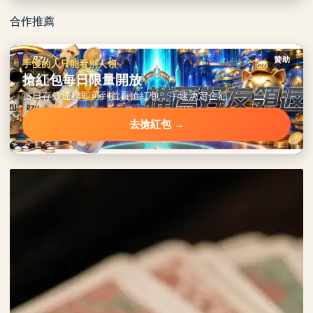
合作推薦
贊助
手慢的人只能看別人領
搶紅包每日限量開放
當日存款達標即可到首頁搶紅包，手速決定金額。
去搶紅包 →