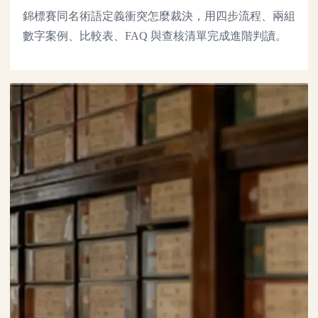
錦標賽同名術語定義衝突怎麼裁決，用四步流程、兩組
數字案例、比較表、FAQ 與查核清單完成進階判讀。