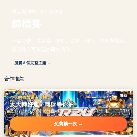
撲克與牌類 · 112 篇研究
錦標賽
不靠口號，從定義、規則、資料、機率、案例與風險
界線建立可重現的研究路線。
瀏覽 8 個完整主題 →
合作推薦
贊助
今天的轉盤還沒人轉走
天天轉好運，轉盤等你抽
單筆存款 3000 就送轉盤機會，最高 2888 每天都能中。
免費抽一次 →