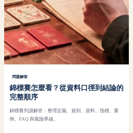
問題解答
錦標賽怎麼看？從資料口徑到結論的
完整順序
錦標賽判讀解答：整理定義、規則、資料、指標、案
例、FAQ 與風險界線。