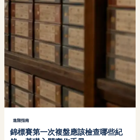
進階指南
錦標賽第一次複盤應該檢查哪些紀