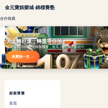
金元寶娛樂城-錦標賽塾
合作推薦
今天的轉盤還沒人轉走
天天轉好運，轉盤等你抽
單筆存款 3000 就送轉盤機會，最高 2888 每天都能中。
免費抽一次 →
探索導覽
首頁