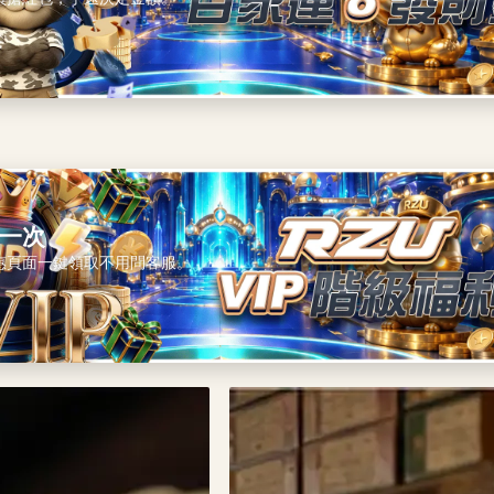
的
一次
惠頁面一鍵領取不用問客服。