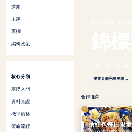
探索
主題
撲克與牌類 · 112 
專欄
錦標
編輯政策
不靠口號，從定義
核心分類
瀏覽 8 個完整主題 →
基礎入門
合作推薦
資料查證
機率價格
手慢的人只能看別人領
搶紅包每日限量
策略流程
當日存款達標即可到首