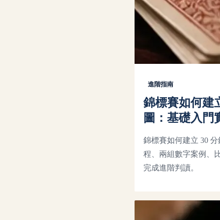
進階指南
錦標賽如何建立
圖：基礎入門
錦標賽如何建立 30 
程、兩組數字案例、比
完成進階判讀。