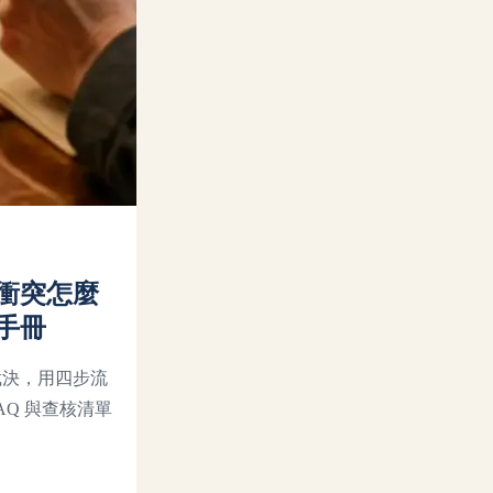
衝突怎麼
手冊
裁決，用四步流
Q 與查核清單