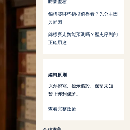
時間查核
錦標賽哪些指標值得看？先分主因
與輔因
錦標賽走勢能預測嗎？歷史序列的
正確用途
編輯原則
原創撰寫、標示假設、保留未知、
禁止獲利保證。
查看完整政策
合作推薦