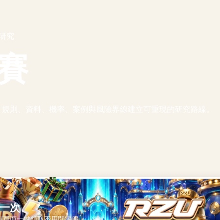
篇研究
賽
、規則、資料、機率、案例與風險界線建立可重現的研究路線。
的
一次
惠頁面一鍵領取不用問客服。