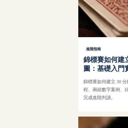
進階指南
錦標賽如何建立
圖：基礎入門
錦標賽如何建立 30 
程、兩組數字案例、比
完成進階判讀。