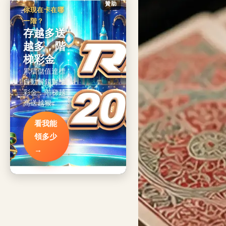
贊助
你現在卡在哪
一階？
存越多送
越多，階
梯彩金
累積儲值達標
自動解鎖對應
彩金，階梯越
高送越狠。
看我能
領多少
→