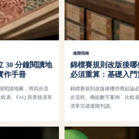
進階指南
 30 分鐘閱讀地
錦標賽規則改版後哪
實作手冊
必須重算：基礎入門
分鐘閱讀地圖，用四步流
錦標賽規則改版後哪些舊結論
較表、FAQ 與查核清單
步流程、兩組數字案例、比較表、
清單完成進階判讀。