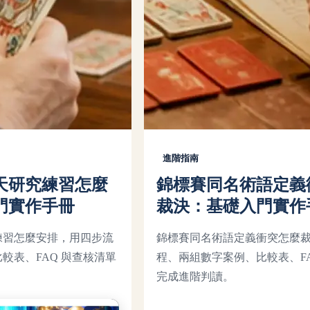
進階指南
天研究練習怎麼
錦標賽同名術語定義
門實作手冊
裁決：基礎入門實作
練習怎麼安排，用四步流
錦標賽同名術語定義衝突怎麼
較表、FAQ 與查核清單
程、兩組數字案例、比較表、FA
完成進階判讀。