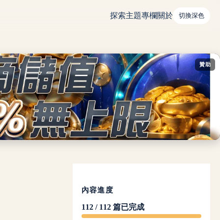
探索
主題
專欄
關於
切換深色
贊助
內容進度
112 / 112 篇已完成