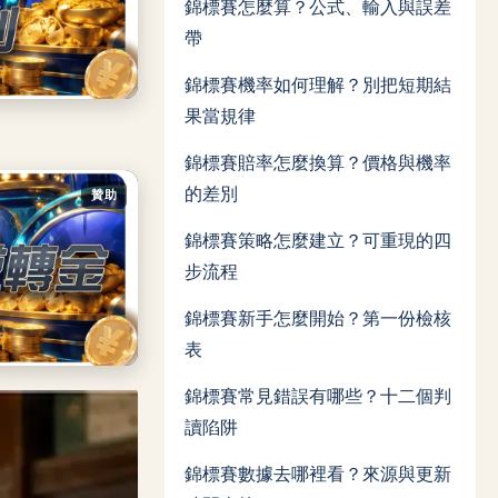
錦標賽怎麼算？公式、輸入與誤差
帶
錦標賽機率如何理解？別把短期結
果當規律
錦標賽賠率怎麼換算？價格與機率
的差別
贊助
錦標賽策略怎麼建立？可重現的四
步流程
錦標賽新手怎麼開始？第一份檢核
表
錦標賽常見錯誤有哪些？十二個判
讀陷阱
錦標賽數據去哪裡看？來源與更新