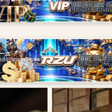
的
一次
惠頁面一鍵領取不用問客服。