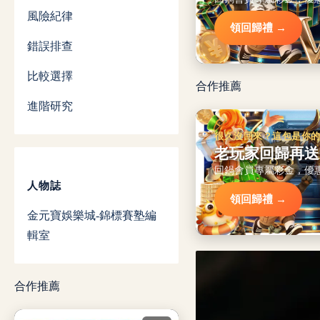
風險紀律
領回歸禮 →
錯誤排查
比較選擇
合作推薦
進階研究
很久沒回來？這包是你
老玩家回歸再送
回鍋會員專屬彩金，優
人物誌
領回歸禮 →
金元寶娛樂城-錦標賽塾編
輯室
合作推薦