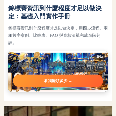
錦標賽資訊到什麼程度才足以做決
定：基礎入門實作手冊
錦標賽資訊到什麼程度才足以做決定，用四步流程、兩
組數字案例、比較表、FAQ 與查核清單完成進階判
讀。
贊助
你現在卡在哪一階？
存越多送越多，階梯彩金
累積儲值達標自動解鎖對應彩金，階梯越高送越狠。
看我能領多少 →