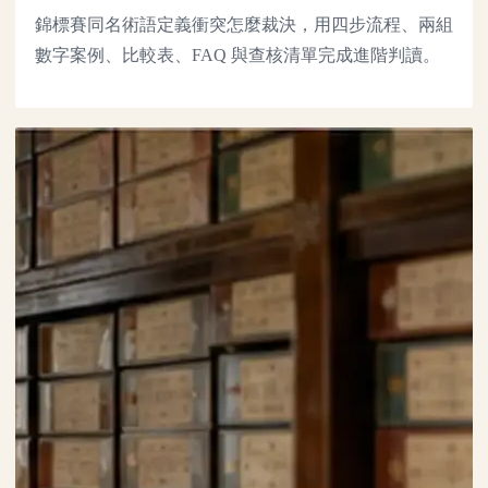
錦標賽同名術語定義衝突怎麼裁決，用四步流程、兩組
數字案例、比較表、FAQ 與查核清單完成進階判讀。