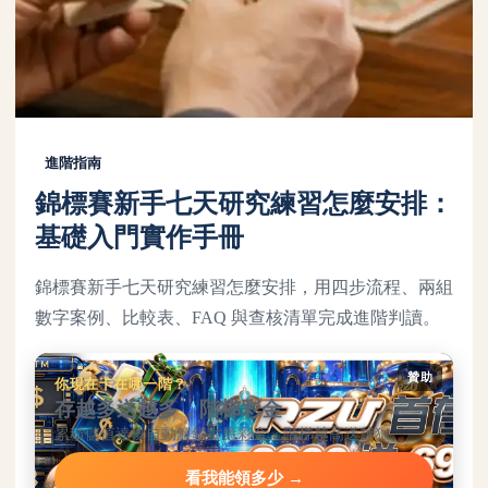
進階指南
錦標賽新手七天研究練習怎麼安排：
基礎入門實作手冊
錦標賽新手七天研究練習怎麼安排，用四步流程、兩組
數字案例、比較表、FAQ 與查核清單完成進階判讀。
贊助
你現在卡在哪一階？
存越多送越多，階梯彩金
累積儲值達標自動解鎖對應彩金，階梯越高送越狠。
看我能領多少 →