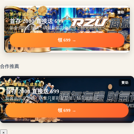
贊助
第一筆就多三成本金
首存 2000 直接送 699
新會員限定加碼，碼量只要彩金五倍，領完就能玩。
領 699 →
合作推薦
贊助
第一筆就多三成本金
首存 2000 直接送 699
新會員限定加碼，碼量只要彩金五倍，領完就能玩。
領 699 →
×