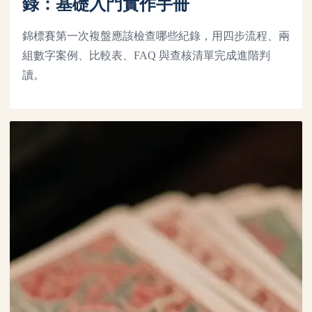
錄：基礎入門實作手冊
錦標賽第一次複盤應該檢查哪些紀錄，用四步流程、兩
組數字案例、比較表、FAQ 與查核清單完成進階判
讀。