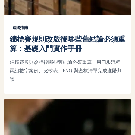
進階指南
錦標賽規則改版後哪些舊結論必須重
算：基礎入門實作手冊
錦標賽規則改版後哪些舊結論必須重算，用四步流程、
兩組數字案例、比較表、FAQ 與查核清單完成進階判
讀。