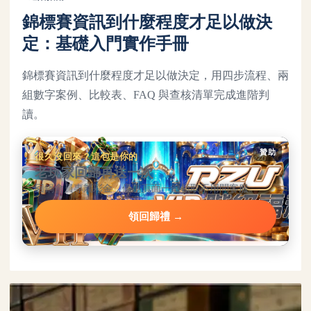
錦標賽資訊到什麼程度才足以做決
定：基礎入門實作手冊
錦標賽資訊到什麼程度才足以做決定，用四步流程、兩
組數字案例、比較表、FAQ 與查核清單完成進階判
讀。
贊助
很久沒回來？這包是你的
老玩家回歸再送一次
回鍋會員專屬彩金，優惠頁面一鍵領取不用問客服。
領回歸禮 →