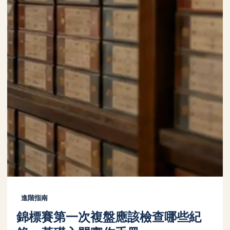
進階指南
錦標賽第一次複盤應該檢查哪些紀