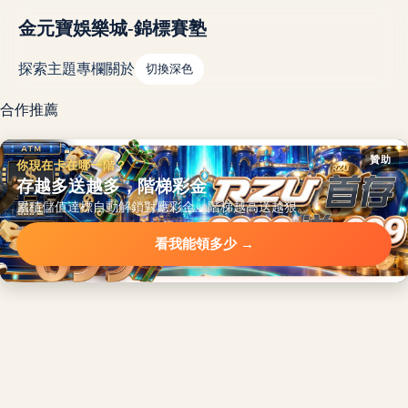
金元寶娛樂城-錦標賽塾
探索
主題
專欄
關於
切換深色
合作推薦
贊助
你現在卡在哪一階？
存越多送越多，階梯彩金
累積儲值達標自動解鎖對應彩金，階梯越高送越狠。
看我能領多少 →