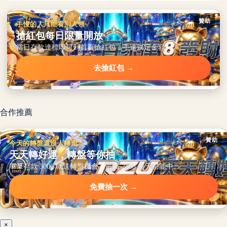
贊助
手慢的人只能看別人領
搶紅包每日限量開放
當日存款達標即可到首頁搶紅包，手速決定金額。
去搶紅包 →
合作推薦
贊助
今天的轉盤還沒人轉走
天天轉好運，轉盤等你抽
單筆存款 3000 就送轉盤機會，最高 2888 每天都能中。
免費抽一次 →
×