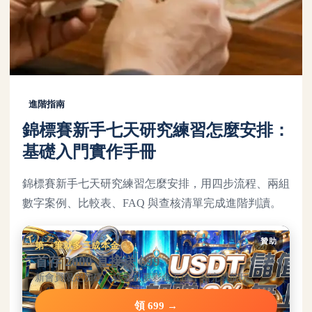
進階指南
錦標賽新手七天研究練習怎麼安排：
基礎入門實作手冊
錦標賽新手七天研究練習怎麼安排，用四步流程、兩組
數字案例、比較表、FAQ 與查核清單完成進階判讀。
贊助
第一筆就多三成本金
首存 2000 直接送 699
新會員限定加碼，碼量只要彩金五倍，領完就能玩。
領 699 →