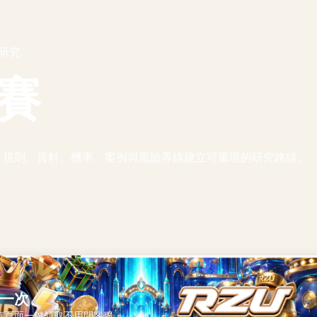
篇研究
賽
、規則、資料、機率、案例與風險界線建立可重現的研究路線。
的
一次
惠頁面一鍵領取不用問客服。