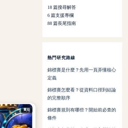
18 篇搜尋解答
6 篇支援專欄
88 篇長尾指南
熱門研究路線
錦標賽是什麼？先用一頁弄懂核心
定義
錦標賽怎麼看？從資料口徑到結論
的完整順序
錦標賽規則有哪些？開始前必查的
贊助
條件