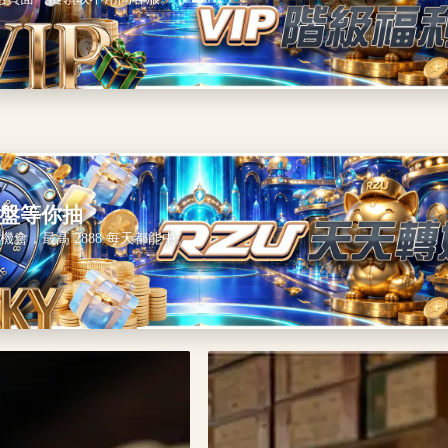
盤等你抽
盤機會，最高 2888 每天都能中。