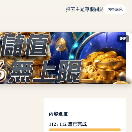
探索
主題
專欄
關於
切換深色
贊助
內容進度
112 / 112 篇已完成