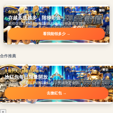
贊助
你現在卡在哪一階？
存越多送越多，階梯彩金
累積儲值達標自動解鎖對應彩金，階梯越高送越狠。
看我能領多少 →
合作推薦
贊助
手慢的人只能看別人領
搶紅包每日限量開放
當日存款達標即可到首頁搶紅包，手速決定金額。
去搶紅包 →
×