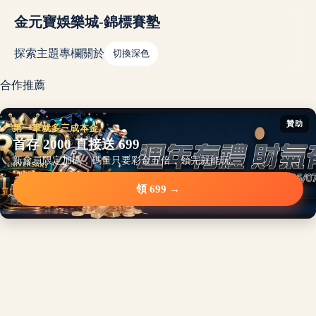
金元寶娛樂城-錦標賽塾
探索
主題
專欄
關於
切換深色
合作推薦
贊助
第一筆就多三成本金
首存 2000 直接送 699
新會員限定加碼，碼量只要彩金五倍，領完就能玩。
領 699 →