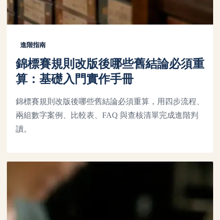
進階指南
錦標賽規則改版後哪些舊結論必須重
算：基礎入門實作手冊
錦標賽規則改版後哪些舊結論必須重算，用四步流程、
兩組數字案例、比較表、FAQ 與查核清單完成進階判
讀。