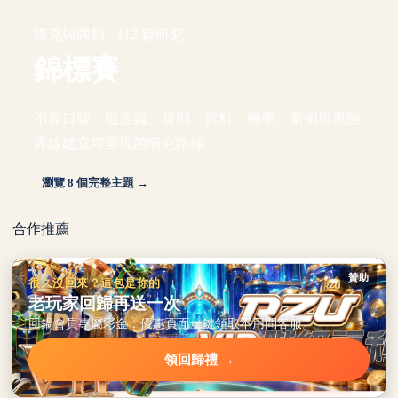
撲克與牌類 · 112 篇研究
錦標賽
不靠口號，從定義、規則、資料、機率、案例與風險
界線建立可重現的研究路線。
瀏覽 8 個完整主題 →
合作推薦
贊助
很久沒回來？這包是你的
老玩家回歸再送一次
回鍋會員專屬彩金，優惠頁面一鍵領取不用問客服。
領回歸禮 →