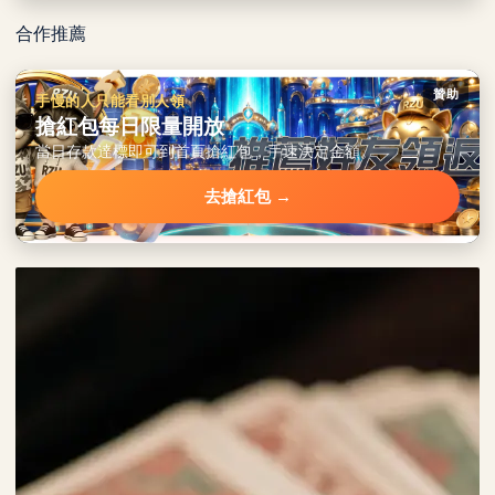
合作推薦
贊助
手慢的人只能看別人領
搶紅包每日限量開放
當日存款達標即可到首頁搶紅包，手速決定金額。
去搶紅包 →