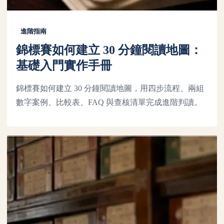
進階指南
錦標賽如何建立 30 分鐘閱讀地圖：
基礎入門實作手冊
錦標賽如何建立 30 分鐘閱讀地圖，用四步流程、兩組
數字案例、比較表、FAQ 與查核清單完成進階判讀。