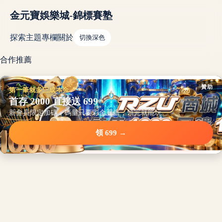
金元寶娛樂城-錦標賽塾
探索
主題
專欄
關於
切換深色
合作推薦
贊助
第一筆就多三成本金
首存 2000 直接送 699
新會員限定加碼，碼量只要彩金五倍，領完就能玩。
領 699 →