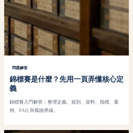
問題解答
錦標賽是什麼？先用一頁弄懂核心定
義
錦標賽入門解答：整理定義、規則、資料、指標、案
例、FAQ 與風險界線。