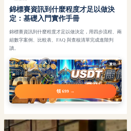
錦標賽資訊到什麼程度才足以做決
定：基礎入門實作手冊
錦標賽資訊到什麼程度才足以做決定，用四步流程、兩
組數字案例、比較表、FAQ 與查核清單完成進階判
讀。
贊助
第一筆就多三成本金
首存 2000 直接送 699
新會員限定加碼，碼量只要彩金五倍，領完就能玩。
領 699 →