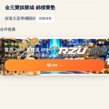
金元寶娛樂城-錦標賽塾
探索
主題
專欄
關於
切換深色
合作推薦
贊助
第一筆就多三成本金
首存 2000 直接送 699
新會員限定加碼，碼量只要彩金五倍，領完就能玩。
領 699 →