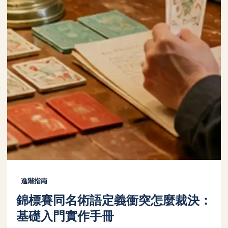
進階指南
錦標賽同名術語定義衝突怎麼裁決：
基礎入門實作手冊