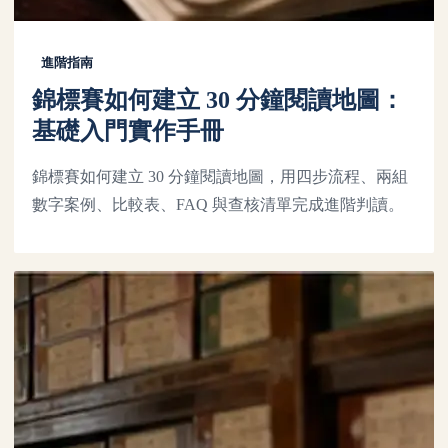
進階指南
錦標賽如何建立 30 分鐘閱讀地圖：
基礎入門實作手冊
錦標賽如何建立 30 分鐘閱讀地圖，用四步流程、兩組
數字案例、比較表、FAQ 與查核清單完成進階判讀。