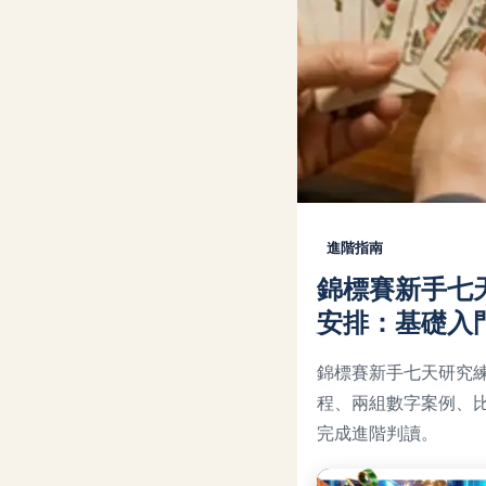
進階指南
錦標賽新手七
安排：基礎入
錦標賽新手七天研究
程、兩組數字案例、比
完成進階判讀。