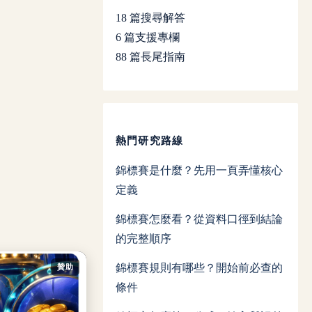
18 篇搜尋解答
6 篇支援專欄
88 篇長尾指南
熱門研究路線
錦標賽是什麼？先用一頁弄懂核心
定義
錦標賽怎麼看？從資料口徑到結論
的完整順序
錦標賽規則有哪些？開始前必查的
贊助
條件