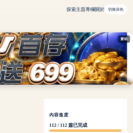
探索
主題
專欄
關於
切換深色
贊助
內容進度
112 / 112 篇已完成