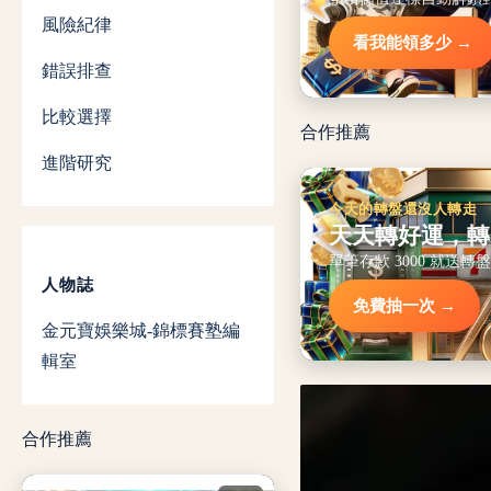
風險紀律
看我能領多少 →
錯誤排查
比較選擇
合作推薦
進階研究
今天的轉盤還沒人轉走
天天轉好運，轉
單筆存款 3000 就送轉
人物誌
免費抽一次 →
金元寶娛樂城-錦標賽塾編
輯室
合作推薦