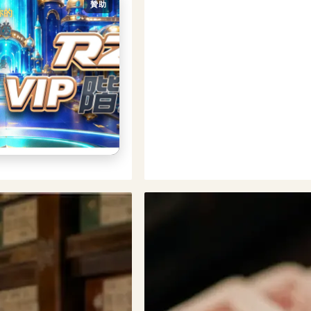
贊助
你的
送
優
問