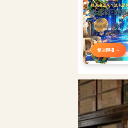
很久沒回來？這包是
老玩家回歸再
一次
回鍋會員專屬彩金，
惠頁面一鍵領取不用
客服。
領回歸禮 →