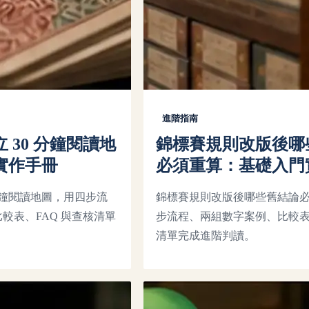
進階指南
 30 分鐘閱讀地
錦標賽規則改版後哪
實作手冊
必須重算：基礎入門
分鐘閱讀地圖，用四步流
錦標賽規則改版後哪些舊結論
較表、FAQ 與查核清單
步流程、兩組數字案例、比較表、
清單完成進階判讀。