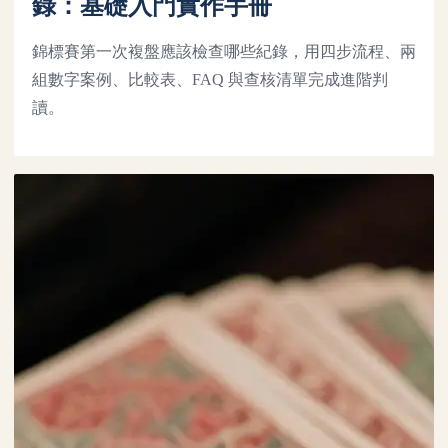
錄：基礎入門實作手冊
錦標賽第一次複盤應該檢查哪些紀錄，用四步流程、兩
組數字案例、比較表、FAQ 與查核清單完成進階判
讀。