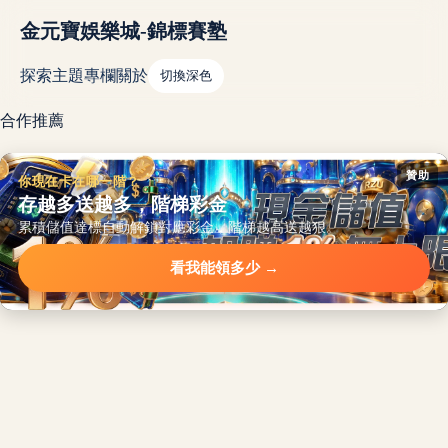
金元寶娛樂城-錦標賽塾
探索
主題
專欄
關於
切換深色
合作推薦
贊助
你現在卡在哪一階？
存越多送越多，階梯彩金
累積儲值達標自動解鎖對應彩金，階梯越高送越狠。
看我能領多少 →