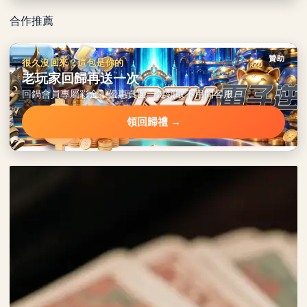
合作推薦
贊助
很久沒回來？這包是你的
老玩家回歸再送一次
回鍋會員專屬彩金，優惠頁面一鍵領取不用問客服。
領回歸禮 →