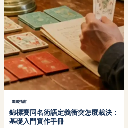
進階指南
錦標賽同名術語定義衝突怎麼裁決：
基礎入門實作手冊