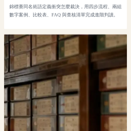
錦標賽同名術語定義衝突怎麼裁決，用四步流程、兩組
數字案例、比較表、FAQ 與查核清單完成進階判讀。