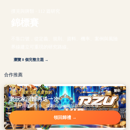
撲克與牌類 · 112 篇研究
錦標賽
不靠口號，從定義、規則、資料、機率、案例與風險
界線建立可重現的研究路線。
瀏覽 8 個完整主題 →
合作推薦
贊助
很久沒回來？這包是你的
老玩家回歸再送一次
回鍋會員專屬彩金，優惠頁面一鍵領取不用問客服。
領回歸禮 →