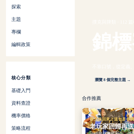
探索
主題
撲克與牌類 · 112 
專欄
錦標
編輯政策
不靠口號，從定義
核心分類
瀏覽 8 個完整主題 →
基礎入門
合作推薦
資料查證
機率價格
很久沒回來？這包是你
老玩家回歸再送
策略流程
回鍋會員專屬彩金，優