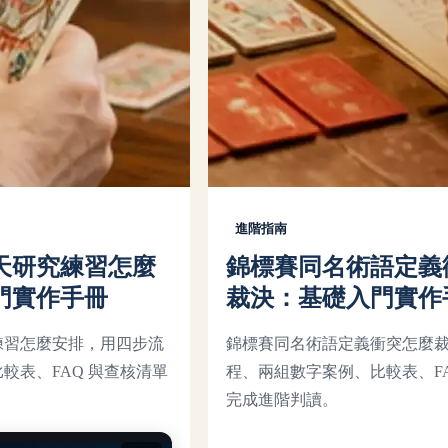
進階指南
天研究練習怎麼
錦標賽同名術語定義
門實作手冊
裁決：基礎入門實作
練習怎麼安排，用四步流
錦標賽同名術語定義衝突怎麼
較表、FAQ 與查核清單
程、兩組數字案例、比較表、FA
完成進階判讀。