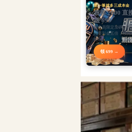
第一筆就多三成本金
首存 2000 直
送 699
新會員限定加碼，碼
只要彩金五倍，領完
能玩。
領 699 →