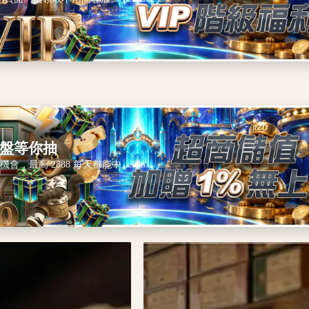
盤等你抽
盤機會，最高 2888 每天都能中。