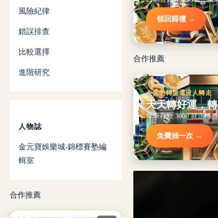
風險紀律
領回歸禮 →
錯誤排查
比較選擇
合作推薦
進階研究
今天的轉盤還沒人轉走
天天轉好運，轉
單筆存款 3000 就送轉
人物誌
免費抽一次 →
金元寶娛樂城-錦標賽塾編
輯室
合作推薦