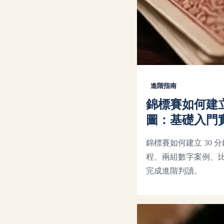
進階指南
錦標賽如何建立
圖：基礎入門
錦標賽如何建立 30 
程、兩組數字案例、比
完成進階判讀。