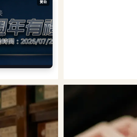
贊助
接
量
就