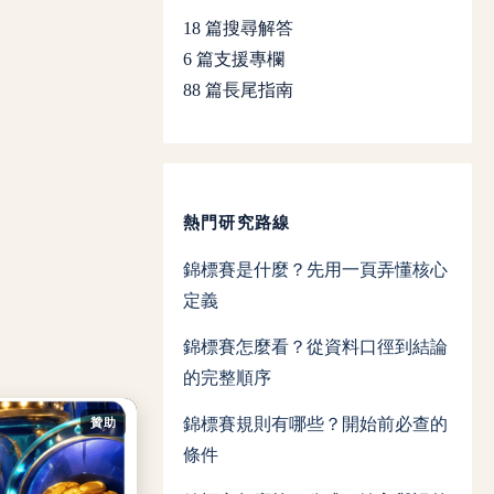
18 篇搜尋解答
6 篇支援專欄
88 篇長尾指南
熱門研究路線
錦標賽是什麼？先用一頁弄懂核心
定義
錦標賽怎麼看？從資料口徑到結論
的完整順序
錦標賽規則有哪些？開始前必查的
贊助
條件