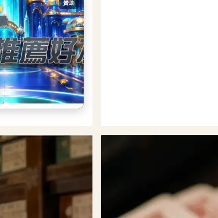
贊助
領
量
首
金