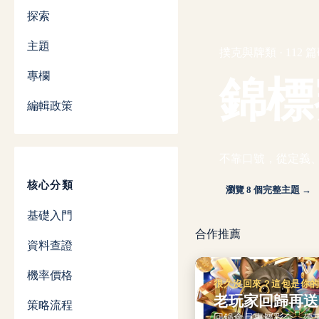
探索
主題
撲克與牌類 · 112 
專欄
錦標
編輯政策
不靠口號，從定義
核心分類
瀏覽 8 個完整主題 →
基礎入門
合作推薦
資料查證
機率價格
很久沒回來？這包是你
老玩家回歸再送
策略流程
回鍋會員專屬彩金，優