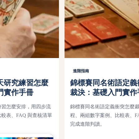
進階指南
天研究練習怎麼
錦標賽同名術語定義
門實作手冊
裁決：基礎入門實作
練習怎麼安排，用四步流
錦標賽同名術語定義衝突怎麼
較表、FAQ 與查核清單
程、兩組數字案例、比較表、FA
完成進階判讀。