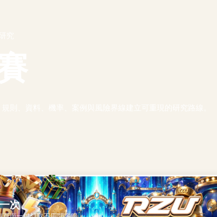
篇研究
賽
、規則、資料、機率、案例與風險界線建立可重現的研究路線。
的
一次
惠頁面一鍵領取不用問客服。