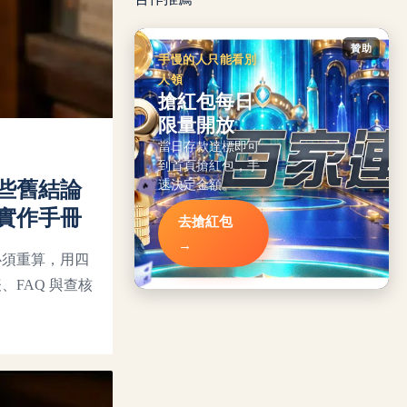
贊助
手慢的人只能看別
人領
搶紅包每日
限量開放
當日存款達標即可
到首頁搶紅包，手
速決定金額。
些舊結論
實作手冊
去搶紅包
→
必須重算，用四
FAQ 與查核