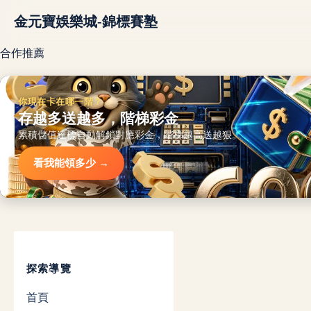
金元寶娛樂城-錦標賽塾
合作推薦
你現在卡在哪一階？
存越多送越多，階梯彩金
累積儲值達標自動解鎖對應彩金，階梯越高送越狠。
看我能領多少 →
探索導覽
首頁