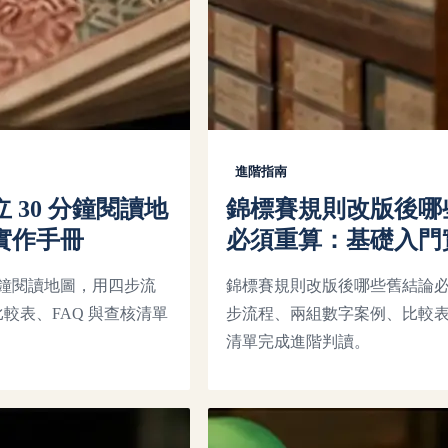
進階指南
 30 分鐘閱讀地
錦標賽規則改版後哪
實作手冊
必須重算：基礎入門
分鐘閱讀地圖，用四步流
錦標賽規則改版後哪些舊結論
較表、FAQ 與查核清單
步流程、兩組數字案例、比較表、
清單完成進階判讀。