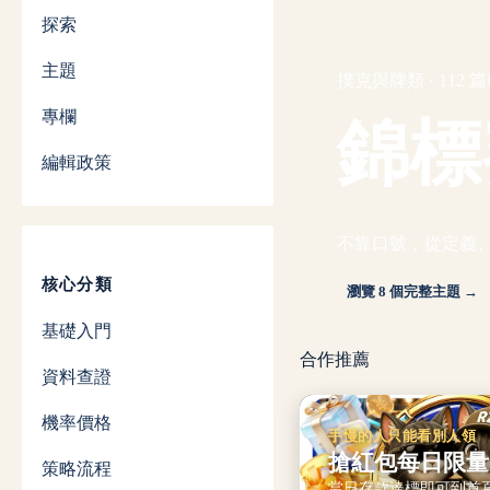
探索
主題
撲克與牌類 · 112 
專欄
錦標
編輯政策
不靠口號，從定義
核心分類
瀏覽 8 個完整主題 →
基礎入門
合作推薦
資料查證
機率價格
手慢的人只能看別人領
搶紅包每日限量
策略流程
當日存款達標即可到首