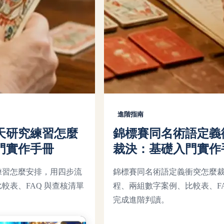
進階指南
天研究練習怎麼
錦標賽同名術語定義
門實作手冊
裁決：基礎入門實作
練習怎麼安排，用四步流
錦標賽同名術語定義衝突怎麼
較表、FAQ 與查核清單
程、兩組數字案例、比較表、FA
完成進階判讀。