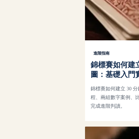
進階指南
錦標賽如何建立
圖：基礎入門
錦標賽如何建立 30 
程、兩組數字案例、比
完成進階判讀。