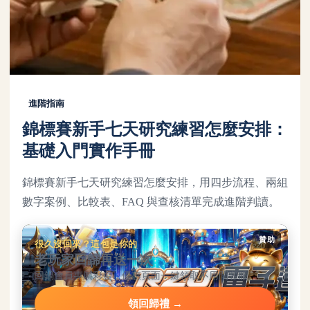
進階指南
錦標賽新手七天研究練習怎麼安排：
基礎入門實作手冊
錦標賽新手七天研究練習怎麼安排，用四步流程、兩組
數字案例、比較表、FAQ 與查核清單完成進階判讀。
贊助
很久沒回來？這包是你的
老玩家回歸再送一次
回鍋會員專屬彩金，優惠頁面一鍵領取不用問客服。
領回歸禮 →