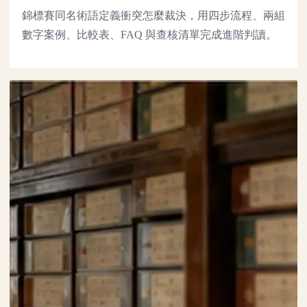
錦標賽同名術語定義衝突怎麼裁決，用四步流程、兩組
數字案例、比較表、FAQ 與查核清單完成進階判讀。