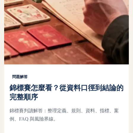
問題解答
錦標賽怎麼看？從資料口徑到結論的
完整順序
錦標賽判讀解答：整理定義、規則、資料、指標、案
例、FAQ 與風險界線。