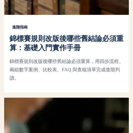
進階指南
錦標賽規則改版後哪些舊結論必須重
算：基礎入門實作手冊
錦標賽規則改版後哪些舊結論必須重算，用四步流程、
兩組數字案例、比較表、FAQ 與查核清單完成進階判
讀。