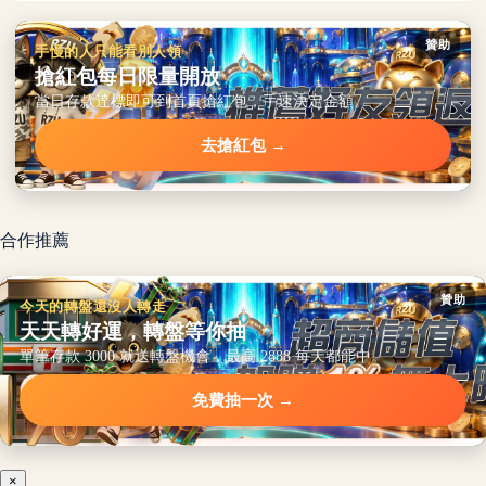
贊助
手慢的人只能看別人領
搶紅包每日限量開放
當日存款達標即可到首頁搶紅包，手速決定金額。
去搶紅包 →
合作推薦
贊助
今天的轉盤還沒人轉走
天天轉好運，轉盤等你抽
單筆存款 3000 就送轉盤機會，最高 2888 每天都能中。
免費抽一次 →
×