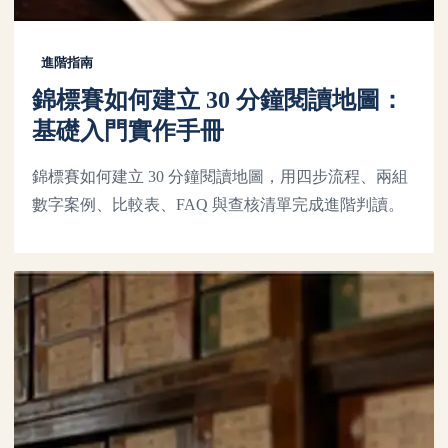
進階指南
錦標賽如何建立 30 分鐘閱讀地圖：
基礎入門實作手冊
錦標賽如何建立 30 分鐘閱讀地圖，用四步流程、兩組
數字案例、比較表、FAQ 與查核清單完成進階判讀。