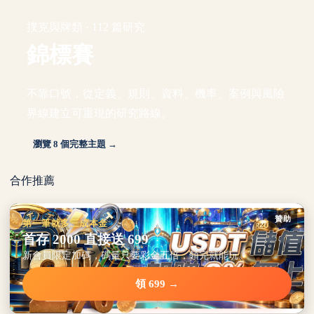
撲克與牌類 · 112 篇研究
錦標賽
不靠口號，從定義、規則、資料、機率、案例與風險
界線建立可重現的研究路線。
瀏覽 8 個完整主題 →
合作推薦
贊助
第一筆就多三成本金
首存 2000 直接送 699
新會員限定加碼，碼量只要彩金五倍，領完就能玩。
領 699 →