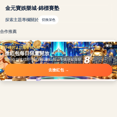
金元寶娛樂城-錦標賽塾
探索
主題
專欄
關於
切換深色
合作推薦
贊助
手慢的人只能看別人領
搶紅包每日限量開放
當日存款達標即可到首頁搶紅包，手速決定金額。
去搶紅包 →