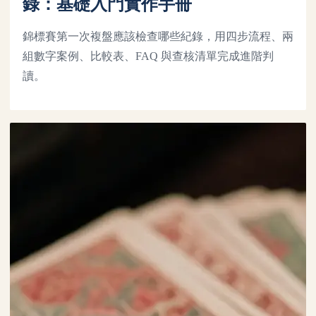
錄：基礎入門實作手冊
錦標賽第一次複盤應該檢查哪些紀錄，用四步流程、兩
組數字案例、比較表、FAQ 與查核清單完成進階判
讀。