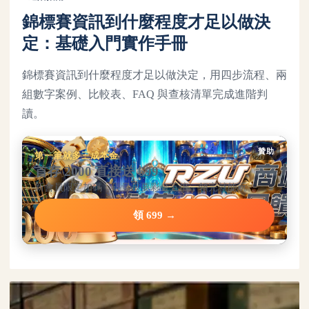
錦標賽資訊到什麼程度才足以做決
定：基礎入門實作手冊
錦標賽資訊到什麼程度才足以做決定，用四步流程、兩
組數字案例、比較表、FAQ 與查核清單完成進階判
讀。
贊助
第一筆就多三成本金
首存 2000 直接送 699
新會員限定加碼，碼量只要彩金五倍，領完就能玩。
領 699 →