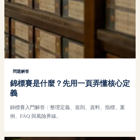
問題解答
錦標賽是什麼？先用一頁弄懂核心定
義
錦標賽入門解答：整理定義、規則、資料、指標、案
例、FAQ 與風險界線。