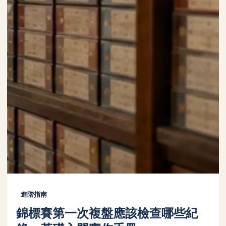
進階指南
錦標賽第一次複盤應該檢查哪些紀