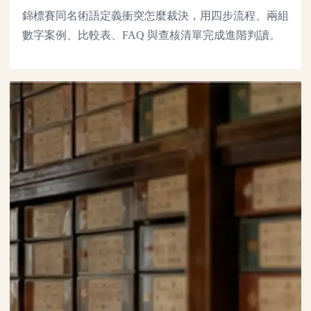
錦標賽同名術語定義衝突怎麼裁決，用四步流程、兩組
數字案例、比較表、FAQ 與查核清單完成進階判讀。