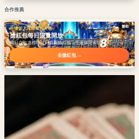
合作推薦
贊助
手慢的人只能看別人領
搶紅包每日限量開放
當日存款達標即可到首頁搶紅包，手速決定金額。
去搶紅包 →