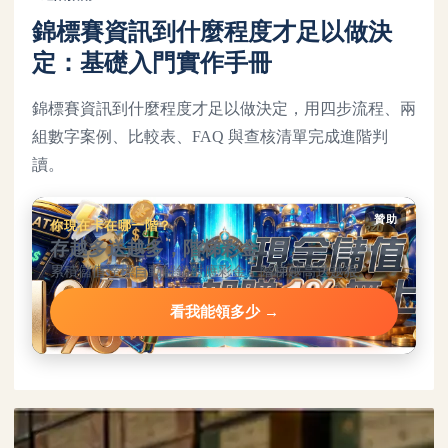
錦標賽資訊到什麼程度才足以做決
定：基礎入門實作手冊
錦標賽資訊到什麼程度才足以做決定，用四步流程、兩
組數字案例、比較表、FAQ 與查核清單完成進階判
讀。
贊助
你現在卡在哪一階？
存越多送越多，階梯彩金
累積儲值達標自動解鎖對應彩金，階梯越高送越狠。
看我能領多少 →