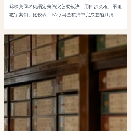
錦標賽同名術語定義衝突怎麼裁決，用四步流程、兩組
數字案例、比較表、FAQ 與查核清單完成進階判讀。