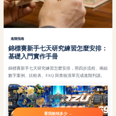
進階指南
錦標賽新手七天研究練習怎麼安排：
基礎入門實作手冊
錦標賽新手七天研究練習怎麼安排，用四步流程、兩組
數字案例、比較表、FAQ 與查核清單完成進階判讀。
贊助
你現在卡在哪一階？
存越多送越多，階梯彩金
累積儲值達標自動解鎖對應彩金，階梯越高送越狠。
看我能領多少 →