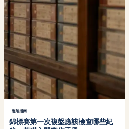
進階指南
錦標賽第一次複盤應該檢查哪些紀