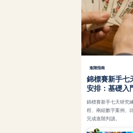
進階指南
錦標賽新手七
安排：基礎入
錦標賽新手七天研究
程、兩組數字案例、比
完成進階判讀。