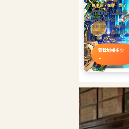
你現在卡在哪一階？
存越多送越多
階梯彩金
累積儲值達標自動解
對應彩金，階梯越高
越狠。
看我能領多少
→