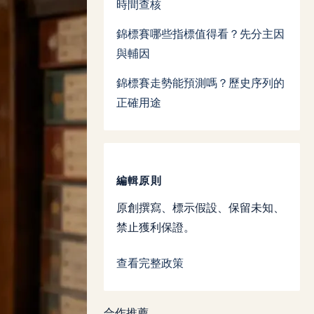
時間查核
錦標賽哪些指標值得看？先分主因
與輔因
錦標賽走勢能預測嗎？歷史序列的
正確用途
編輯原則
原創撰寫、標示假設、保留未知、
禁止獲利保證。
查看完整政策
合作推薦