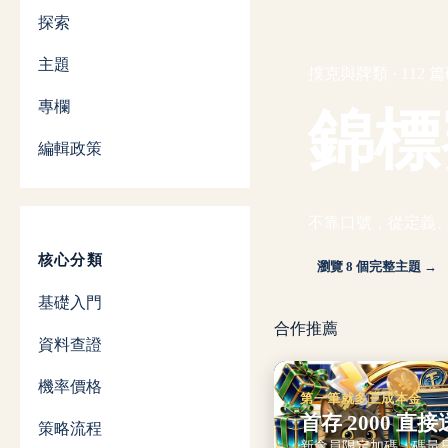
探索
主題
撲克與牌類 · 112 
專欄
錦標
編輯政策
不靠口號，從定義
核心分類
瀏覽 8 個完整主題 →
基礎入門
合作推薦
資料查證
機率價格
第一筆就多三成本金
首存 2000 直接送
策略流程
新會員限定加碼，碼量