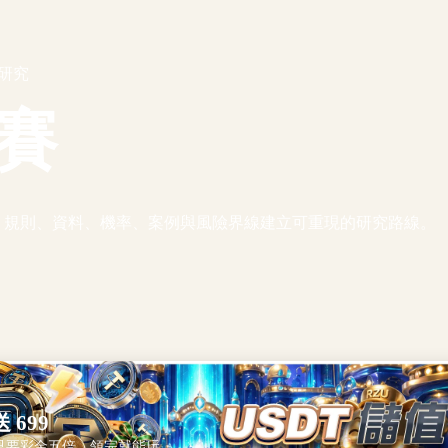
篇研究
賽
、規則、資料、機率、案例與風險界線建立可重現的研究路線。
 699
只要彩金五倍，領完就能玩。