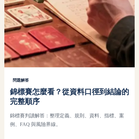
問題解答
錦標賽怎麼看？從資料口徑到結論的
完整順序
錦標賽判讀解答：整理定義、規則、資料、指標、案
例、FAQ 與風險界線。