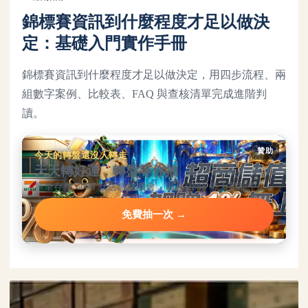
錦標賽資訊到什麼程度才足以做決
定：基礎入門實作手冊
錦標賽資訊到什麼程度才足以做決定，用四步流程、兩
組數字案例、比較表、FAQ 與查核清單完成進階判
讀。
贊助
今天的轉盤還沒人轉走
天天轉好運，轉盤等你抽
單筆存款 3000 就送轉盤機會，最高 2888 每天都能中。
免費抽一次 →