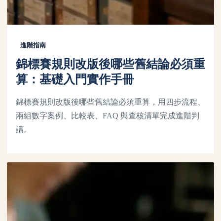
進階指南
錦標賽規則改版後哪些舊結論必須重
算：基礎入門實作手冊
錦標賽規則改版後哪些舊結論必須重算，用四步流程、
兩組數字案例、比較表、FAQ 與查核清單完成進階判
讀。