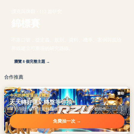
撲克與牌類 · 112 篇研究
錦標賽
不靠口號，從定義、規則、資料、機率、案例與風險
界線建立可重現的研究路線。
瀏覽 8 個完整主題 →
合作推薦
贊助
今天的轉盤還沒人轉走
天天轉好運，轉盤等你抽
單筆存款 3000 就送轉盤機會，最高 2888 每天都能中。
免費抽一次 →