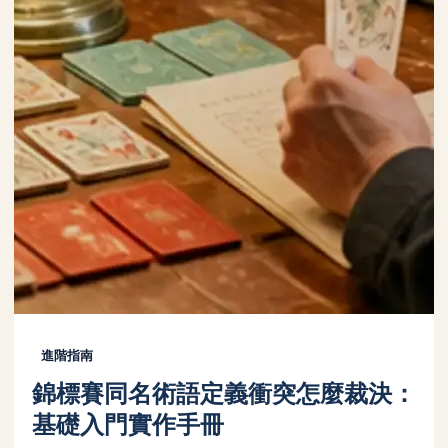
進階指南
錦標賽同名術語定義衝突怎麼裁決：
基礎入門實作手冊