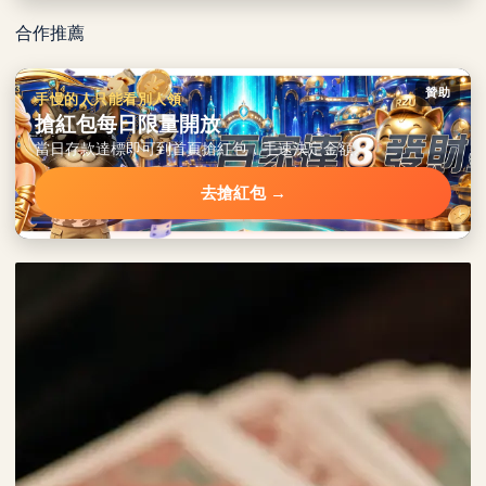
合作推薦
贊助
手慢的人只能看別人領
搶紅包每日限量開放
當日存款達標即可到首頁搶紅包，手速決定金額。
去搶紅包 →