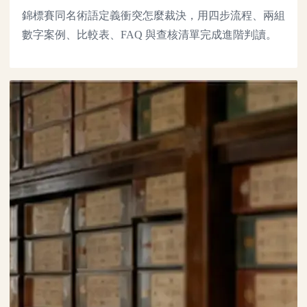
錦標賽同名術語定義衝突怎麼裁決，用四步流程、兩組
數字案例、比較表、FAQ 與查核清單完成進階判讀。