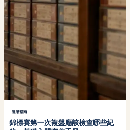
進階指南
錦標賽第一次複盤應該檢查哪些紀