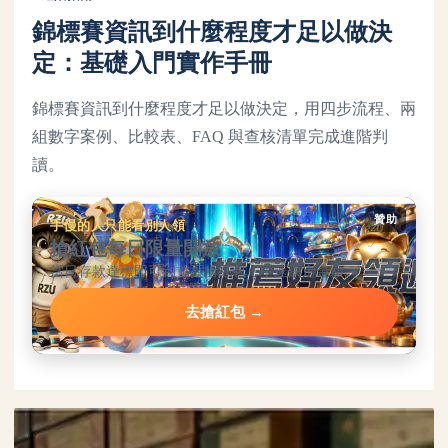
錦標賽資訊到什麼程度才足以做決
定：基礎入門實作手冊
錦標賽資訊到什麼程度才足以做決定，用四步流程、兩
組數字案例、比較表、FAQ 與查核清單完成進階判
讀。
贊助
手慢的人只能看別人領
搶紅包每日限量開放
當日存款達標即可到首頁搶紅包，手速決定金額。
去搶紅包 →