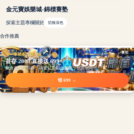
金元寶娛樂城-錦標賽塾
探索
主題
專欄
關於
切換深色
合作推薦
贊助
第一筆就多三成本金
首存 2000 直接送 699
新會員限定加碼，碼量只要彩金五倍，領完就能玩。
領 699 →