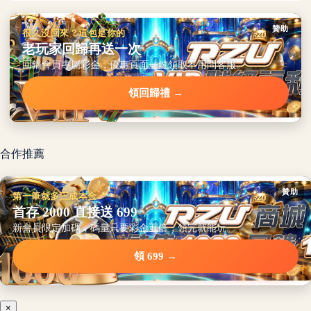
贊助
很久沒回來？這包是你的
老玩家回歸再送一次
回鍋會員專屬彩金，優惠頁面一鍵領取不用問客服。
領回歸禮 →
合作推薦
贊助
第一筆就多三成本金
首存 2000 直接送 699
新會員限定加碼，碼量只要彩金五倍，領完就能玩。
領 699 →
×