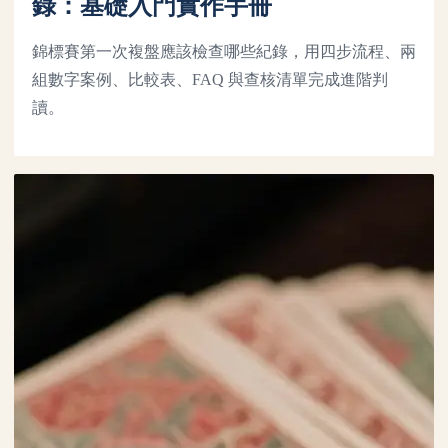
錄：基礎入門實作手冊
錦標賽第一次複盤應該檢查哪些紀錄，用四步流程、兩
組數字案例、比較表、FAQ 與查核清單完成進階判
讀。