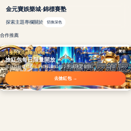
金元寶娛樂城-錦標賽塾
探索
主題
專欄
關於
切換深色
合作推薦
贊助
手慢的人只能看別人領
搶紅包每日限量開放
當日存款達標即可到首頁搶紅包，手速決定金額。
去搶紅包 →