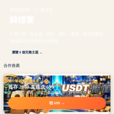
撲克與牌類 · 112 篇研究
錦標賽
不靠口號，從定義、規則、資料、機率、案例與風險
界線建立可重現的研究路線。
瀏覽 8 個完整主題 →
合作推薦
贊助
第一筆就多三成本金
首存 2000 直接送 699
新會員限定加碼，碼量只要彩金五倍，領完就能玩。
領 699 →