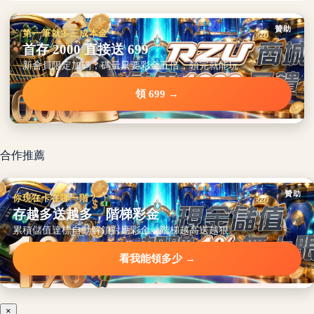
贊助
第一筆就多三成本金
首存 2000 直接送 699
新會員限定加碼，碼量只要彩金五倍，領完就能玩。
領 699 →
合作推薦
贊助
你現在卡在哪一階？
存越多送越多，階梯彩金
累積儲值達標自動解鎖對應彩金，階梯越高送越狠。
看我能領多少 →
×