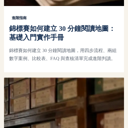
進階指南
錦標賽如何建立 30 分鐘閱讀地圖：
基礎入門實作手冊
錦標賽如何建立 30 分鐘閱讀地圖，用四步流程、兩組
數字案例、比較表、FAQ 與查核清單完成進階判讀。