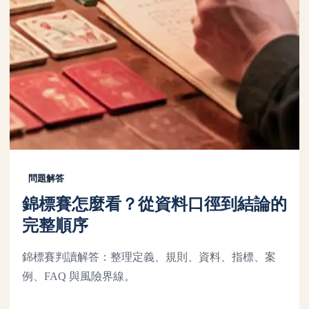
問題解答
錦標賽怎麼看？從資料口徑到結論的
完整順序
錦標賽判讀解答：整理定義、規則、資料、指標、案
例、FAQ 與風險界線。