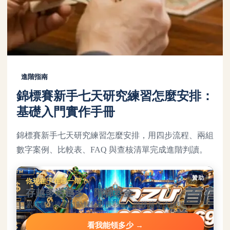
進階指南
錦標賽新手七天研究練習怎麼安排：
基礎入門實作手冊
錦標賽新手七天研究練習怎麼安排，用四步流程、兩組
數字案例、比較表、FAQ 與查核清單完成進階判讀。
贊助
你現在卡在哪一階？
存越多送越多，階梯彩金
累積儲值達標自動解鎖對應彩金，階梯越高送越狠。
看我能領多少 →