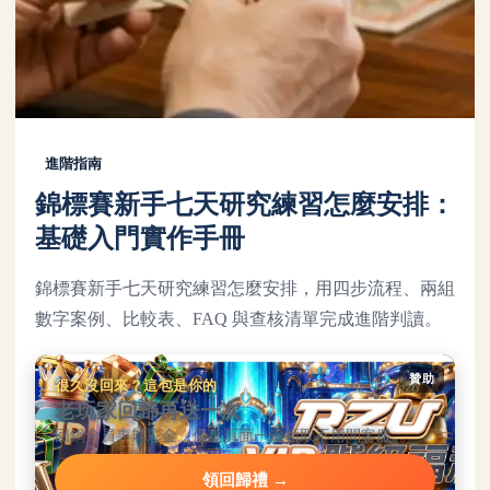
進階指南
錦標賽新手七天研究練習怎麼安排：
基礎入門實作手冊
錦標賽新手七天研究練習怎麼安排，用四步流程、兩組
數字案例、比較表、FAQ 與查核清單完成進階判讀。
贊助
很久沒回來？這包是你的
老玩家回歸再送一次
回鍋會員專屬彩金，優惠頁面一鍵領取不用問客服。
領回歸禮 →