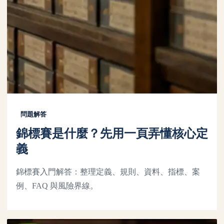
問題解答
錦標賽是什麼？先用一頁弄懂核心定
義
錦標賽入門解答：整理定義、規則、資料、指標、案
例、FAQ 與風險界線。