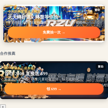
贊助
今天的轉盤還沒人轉走
天天轉好運，轉盤等你抽
單筆存款 3000 就送轉盤機會，最高 2888 每天都能中。
免費抽一次 →
合作推薦
贊助
第一筆就多三成本金
首存 2000 直接送 699
新會員限定加碼，碼量只要彩金五倍，領完就能玩。
領 699 →
×