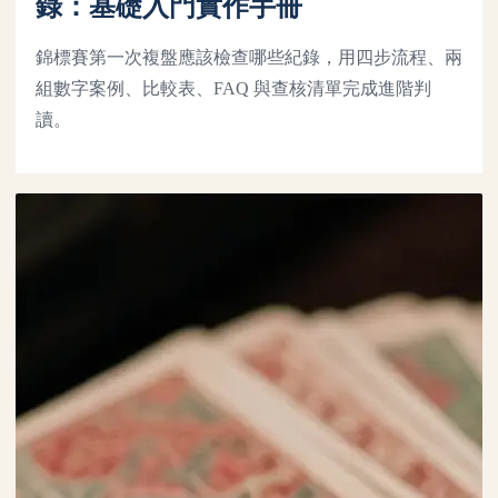
錄：基礎入門實作手冊
錦標賽第一次複盤應該檢查哪些紀錄，用四步流程、兩
組數字案例、比較表、FAQ 與查核清單完成進階判
讀。