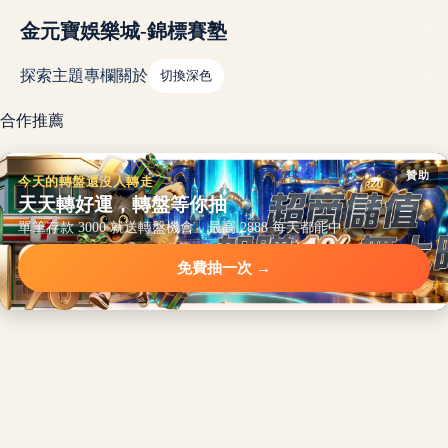
金元寶娛樂城-錦標賽塾
探索
主題
專欄
關於
切換深色
合作推薦
贊助
今天的轉盤還沒人轉走
天天轉好運，轉盤等你抽
單筆存款 3000 就送轉盤機會，最高 2888 每天都能中。
免費抽一次 →