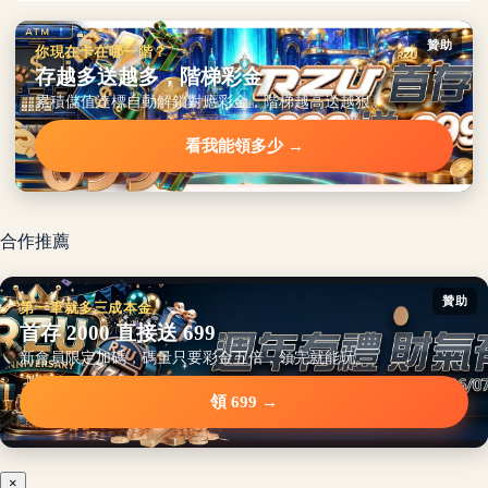
贊助
你現在卡在哪一階？
存越多送越多，階梯彩金
累積儲值達標自動解鎖對應彩金，階梯越高送越狠。
看我能領多少 →
合作推薦
贊助
第一筆就多三成本金
首存 2000 直接送 699
新會員限定加碼，碼量只要彩金五倍，領完就能玩。
領 699 →
×