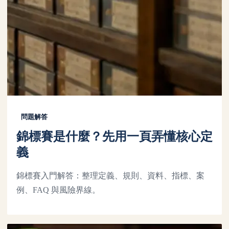
問題解答
錦標賽是什麼？先用一頁弄懂核心定
義
錦標賽入門解答：整理定義、規則、資料、指標、案
例、FAQ 與風險界線。