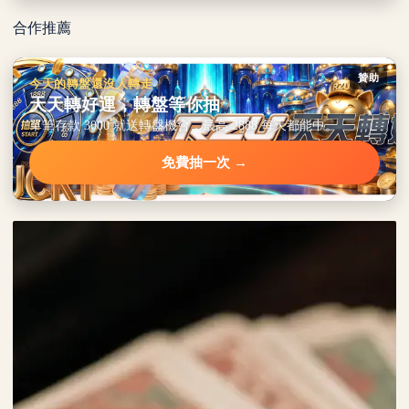
合作推薦
贊助
今天的轉盤還沒人轉走
天天轉好運，轉盤等你抽
單筆存款 3000 就送轉盤機會，最高 2888 每天都能中。
免費抽一次 →