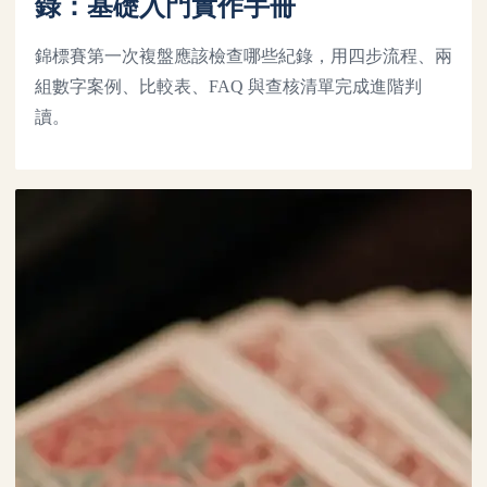
錄：基礎入門實作手冊
錦標賽第一次複盤應該檢查哪些紀錄，用四步流程、兩
組數字案例、比較表、FAQ 與查核清單完成進階判
讀。