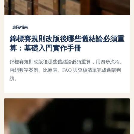
進階指南
錦標賽規則改版後哪些舊結論必須重
算：基礎入門實作手冊
錦標賽規則改版後哪些舊結論必須重算，用四步流程、
兩組數字案例、比較表、FAQ 與查核清單完成進階判
讀。