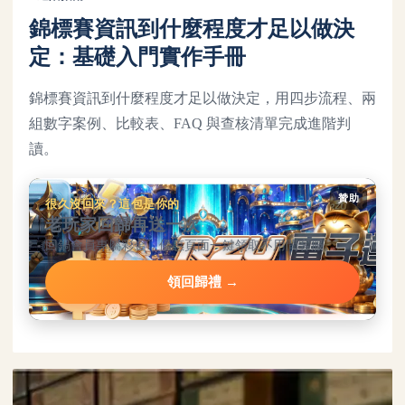
錦標賽資訊到什麼程度才足以做決
定：基礎入門實作手冊
錦標賽資訊到什麼程度才足以做決定，用四步流程、兩
組數字案例、比較表、FAQ 與查核清單完成進階判
讀。
贊助
很久沒回來？這包是你的
老玩家回歸再送一次
回鍋會員專屬彩金，優惠頁面一鍵領取不用問客服。
領回歸禮 →