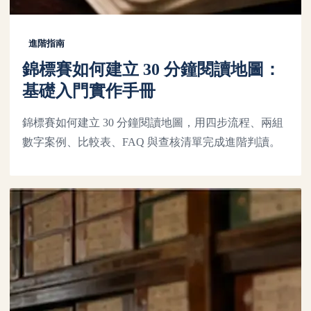
進階指南
錦標賽如何建立 30 分鐘閱讀地圖：
基礎入門實作手冊
錦標賽如何建立 30 分鐘閱讀地圖，用四步流程、兩組
數字案例、比較表、FAQ 與查核清單完成進階判讀。