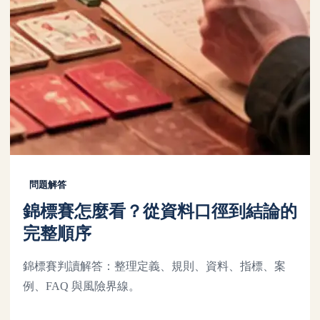
問題解答
錦標賽怎麼看？從資料口徑到結論的
完整順序
錦標賽判讀解答：整理定義、規則、資料、指標、案
例、FAQ 與風險界線。