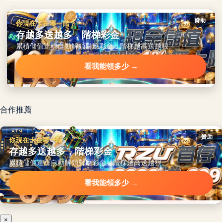
贊助
你現在卡在哪一階？
存越多送越多，階梯彩金
累積儲值達標自動解鎖對應彩金，階梯越高送越狠。
看我能領多少 →
合作推薦
贊助
你現在卡在哪一階？
存越多送越多，階梯彩金
累積儲值達標自動解鎖對應彩金，階梯越高送越狠。
看我能領多少 →
×