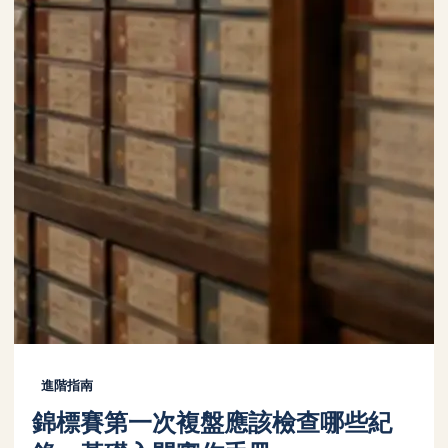
進階指南
錦標賽第一次複盤應該檢查哪些紀