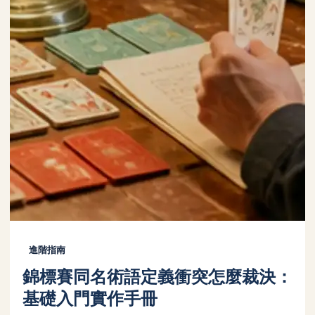
進階指南
錦標賽同名術語定義衝突怎麼裁決：
基礎入門實作手冊