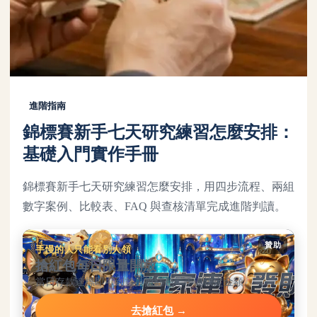
進階指南
錦標賽新手七天研究練習怎麼安排：
基礎入門實作手冊
錦標賽新手七天研究練習怎麼安排，用四步流程、兩組
數字案例、比較表、FAQ 與查核清單完成進階判讀。
贊助
手慢的人只能看別人領
搶紅包每日限量開放
當日存款達標即可到首頁搶紅包，手速決定金額。
去搶紅包 →