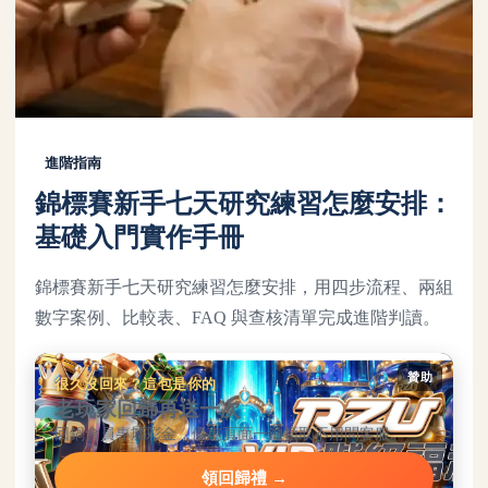
進階指南
錦標賽新手七天研究練習怎麼安排：
基礎入門實作手冊
錦標賽新手七天研究練習怎麼安排，用四步流程、兩組
數字案例、比較表、FAQ 與查核清單完成進階判讀。
贊助
很久沒回來？這包是你的
老玩家回歸再送一次
回鍋會員專屬彩金，優惠頁面一鍵領取不用問客服。
領回歸禮 →