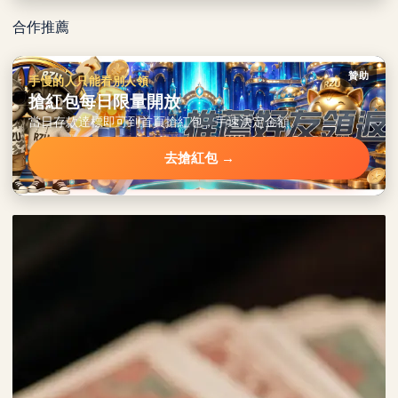
合作推薦
贊助
手慢的人只能看別人領
搶紅包每日限量開放
當日存款達標即可到首頁搶紅包，手速決定金額。
去搶紅包 →