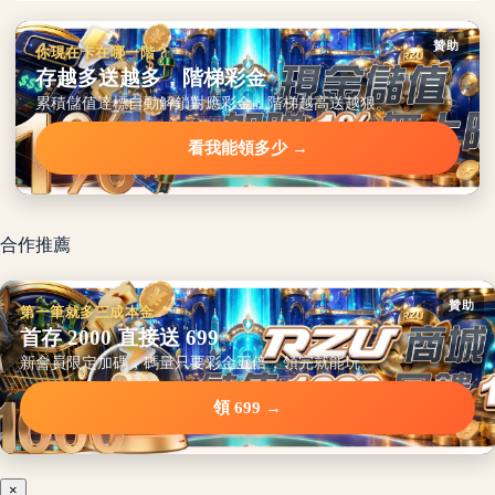
贊助
你現在卡在哪一階？
存越多送越多，階梯彩金
累積儲值達標自動解鎖對應彩金，階梯越高送越狠。
看我能領多少 →
合作推薦
贊助
第一筆就多三成本金
首存 2000 直接送 699
新會員限定加碼，碼量只要彩金五倍，領完就能玩。
領 699 →
×