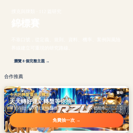
撲克與牌類 · 112 篇研究
錦標賽
不靠口號，從定義、規則、資料、機率、案例與風險
界線建立可重現的研究路線。
瀏覽 8 個完整主題 →
合作推薦
贊助
今天的轉盤還沒人轉走
天天轉好運，轉盤等你抽
單筆存款 3000 就送轉盤機會，最高 2888 每天都能中。
免費抽一次 →