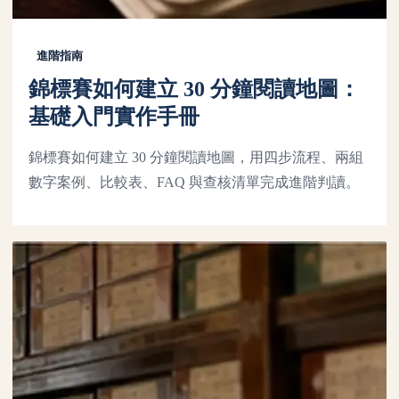
進階指南
錦標賽如何建立 30 分鐘閱讀地圖：
基礎入門實作手冊
錦標賽如何建立 30 分鐘閱讀地圖，用四步流程、兩組
數字案例、比較表、FAQ 與查核清單完成進階判讀。