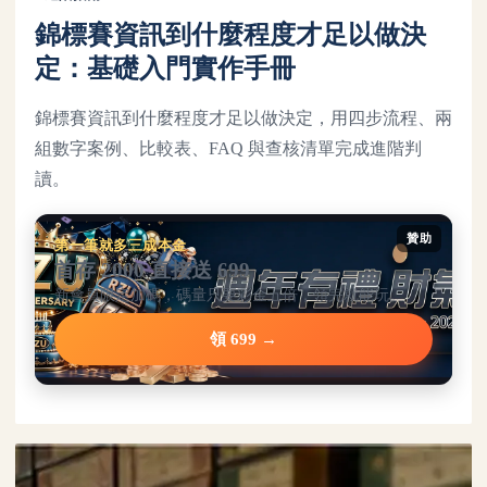
錦標賽資訊到什麼程度才足以做決
定：基礎入門實作手冊
錦標賽資訊到什麼程度才足以做決定，用四步流程、兩
組數字案例、比較表、FAQ 與查核清單完成進階判
讀。
贊助
第一筆就多三成本金
首存 2000 直接送 699
新會員限定加碼，碼量只要彩金五倍，領完就能玩。
領 699 →