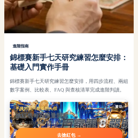
進階指南
錦標賽新手七天研究練習怎麼安排：
基礎入門實作手冊
錦標賽新手七天研究練習怎麼安排，用四步流程、兩組
數字案例、比較表、FAQ 與查核清單完成進階判讀。
贊助
手慢的人只能看別人領
搶紅包每日限量開放
當日存款達標即可到首頁搶紅包，手速決定金額。
去搶紅包 →