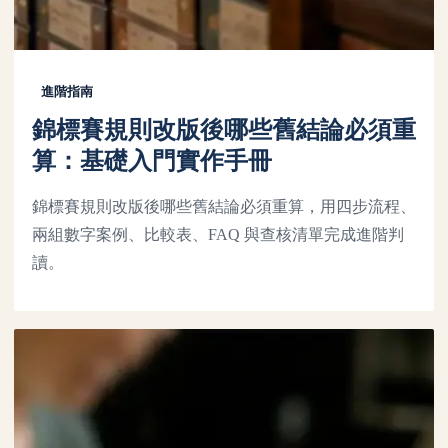
進階指南
錦標賽規則改版後哪些舊結論必須重
算：基礎入門實作手冊
錦標賽規則改版後哪些舊結論必須重算，用四步流程、
兩組數字案例、比較表、FAQ 與查核清單完成進階判
讀。