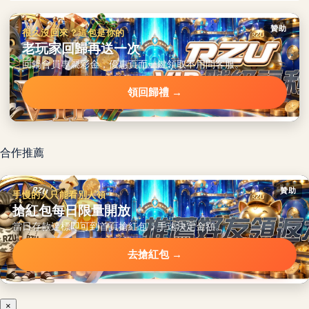
贊助
很久沒回來？這包是你的
老玩家回歸再送一次
回鍋會員專屬彩金，優惠頁面一鍵領取不用問客服。
領回歸禮 →
合作推薦
贊助
手慢的人只能看別人領
搶紅包每日限量開放
當日存款達標即可到首頁搶紅包，手速決定金額。
去搶紅包 →
×