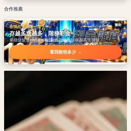
合作推薦
贊助
你現在卡在哪一階？
存越多送越多，階梯彩金
累積儲值達標自動解鎖對應彩金，階梯越高送越狠。
看我能領多少 →