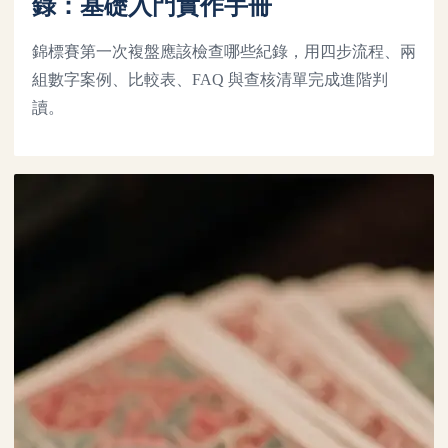
錄：基礎入門實作手冊
錦標賽第一次複盤應該檢查哪些紀錄，用四步流程、兩
組數字案例、比較表、FAQ 與查核清單完成進階判
讀。