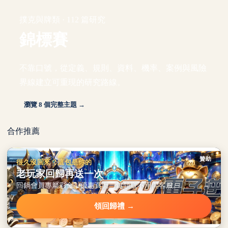
撲克與牌類 · 112 篇研究
錦標賽
不靠口號，從定義、規則、資料、機率、案例與風險
界線建立可重現的研究路線。
瀏覽 8 個完整主題 →
合作推薦
贊助
很久沒回來？這包是你的
老玩家回歸再送一次
回鍋會員專屬彩金，優惠頁面一鍵領取不用問客服。
領回歸禮 →