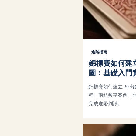
進階指南
錦標賽如何建立
圖：基礎入門
錦標賽如何建立 30 
程、兩組數字案例、比
完成進階判讀。