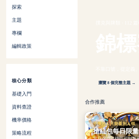
探索
主題
撲克與牌類 · 112 
專欄
錦標
編輯政策
不靠口號，從定義
核心分類
瀏覽 8 個完整主題 →
基礎入門
合作推薦
資料查證
機率價格
手慢的人只能看別人領
搶紅包每日限量
策略流程
當日存款達標即可到首