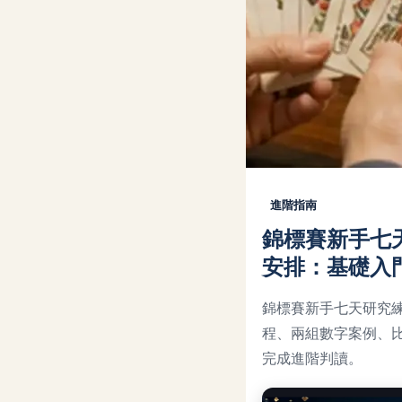
進階指南
錦標賽新手七
安排：基礎入
錦標賽新手七天研究
程、兩組數字案例、比
完成進階判讀。