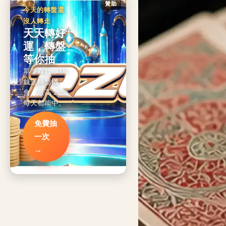
贊助
今天的轉盤還
沒人轉走
天天轉好
運，轉盤
等你抽
單筆存款 3000
就送轉盤機
會，最高 2888
每天都能中。
免費抽
一次
→