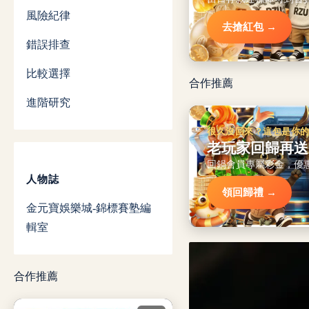
風險紀律
去搶紅包 →
錯誤排查
比較選擇
合作推薦
進階研究
很久沒回來？這包是你
老玩家回歸再送
回鍋會員專屬彩金，優
人物誌
領回歸禮 →
金元寶娛樂城-錦標賽塾編
輯室
合作推薦