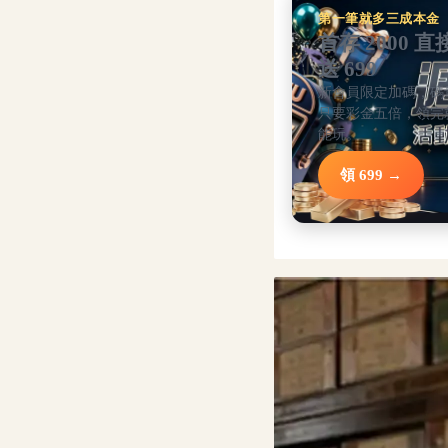
第一筆就多三成本金
首存 2000 直
送 699
新會員限定加碼，碼
只要彩金五倍，領完
能玩。
領 699 →