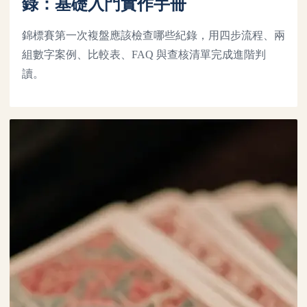
錄：基礎入門實作手冊
錦標賽第一次複盤應該檢查哪些紀錄，用四步流程、兩
組數字案例、比較表、FAQ 與查核清單完成進階判
讀。