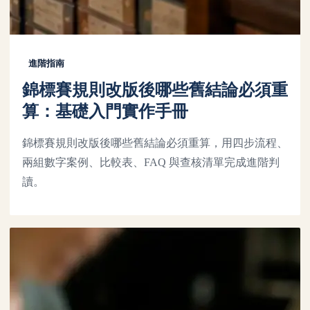
進階指南
錦標賽規則改版後哪些舊結論必須重
算：基礎入門實作手冊
錦標賽規則改版後哪些舊結論必須重算，用四步流程、
兩組數字案例、比較表、FAQ 與查核清單完成進階判
讀。