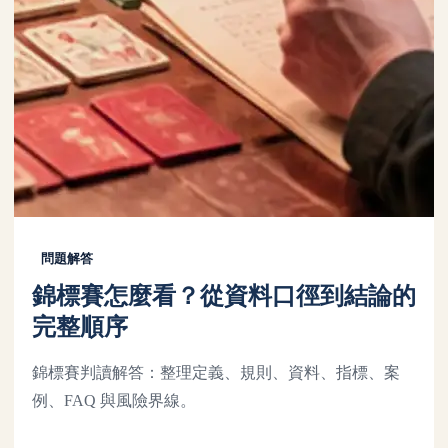
問題解答
錦標賽怎麼看？從資料口徑到結論的
完整順序
錦標賽判讀解答：整理定義、規則、資料、指標、案
例、FAQ 與風險界線。