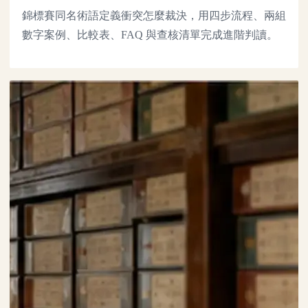
錦標賽同名術語定義衝突怎麼裁決，用四步流程、兩組
數字案例、比較表、FAQ 與查核清單完成進階判讀。