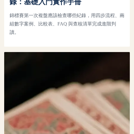
錄：基礎入門實作手冊
錦標賽第一次複盤應該檢查哪些紀錄，用四步流程、兩
組數字案例、比較表、FAQ 與查核清單完成進階判
讀。