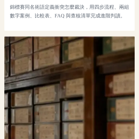
錦標賽同名術語定義衝突怎麼裁決，用四步流程、兩組
數字案例、比較表、FAQ 與查核清單完成進階判讀。