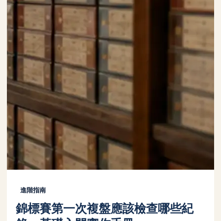
進階指南
錦標賽第一次複盤應該檢查哪些紀