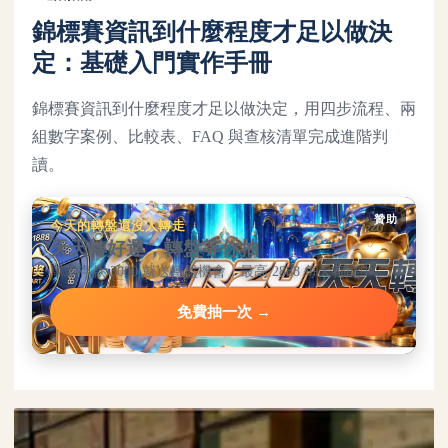
錦標賽資訊到什麼程度才足以做決
定：基礎入門實作手冊
錦標賽資訊到什麼程度才足以做決定，用四步流程、兩
組數字案例、比較表、FAQ 與查核清單完成進階判
讀。
贊助
今天的轉盤還沒人轉走
天天轉好運，轉盤等你抽
單筆存款 3000 就送轉盤機會，最高 2888 每天都能中。
免費抽一次 →