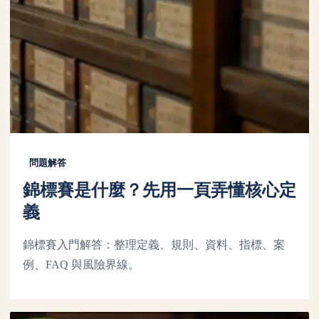
問題解答
錦標賽是什麼？先用一頁弄懂核心定
義
錦標賽入門解答：整理定義、規則、資料、指標、案
例、FAQ 與風險界線。