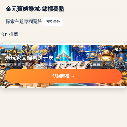
金元寶娛樂城-錦標賽塾
探索
主題
專欄
關於
切換深色
合作推薦
贊助
很久沒回來？這包是你的
老玩家回歸再送一次
回鍋會員專屬彩金，優惠頁面一鍵領取不用問客服。
領回歸禮 →