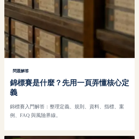
問題解答
錦標賽是什麼？先用一頁弄懂核心定
義
錦標賽入門解答：整理定義、規則、資料、指標、案
例、FAQ 與風險界線。