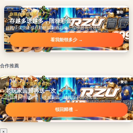
贊助
你現在卡在哪一階？
存越多送越多，階梯彩金
累積儲值達標自動解鎖對應彩金，階梯越高送越狠。
看我能領多少 →
合作推薦
贊助
很久沒回來？這包是你的
老玩家回歸再送一次
回鍋會員專屬彩金，優惠頁面一鍵領取不用問客服。
領回歸禮 →
×