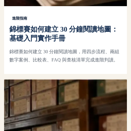
進階指南
錦標賽如何建立 30 分鐘閱讀地圖：
基礎入門實作手冊
錦標賽如何建立 30 分鐘閱讀地圖，用四步流程、兩組
數字案例、比較表、FAQ 與查核清單完成進階判讀。