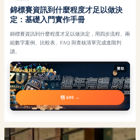
錦標賽資訊到什麼程度才足以做決
定：基礎入門實作手冊
錦標賽資訊到什麼程度才足以做決定，用四步流程、兩
組數字案例、比較表、FAQ 與查核清單完成進階判
讀。
贊助
第一筆就多三成本金
首存 2000 直接送 699
新會員限定加碼，碼量只要彩金五倍，領完就能玩。
領 699 →