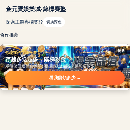
金元寶娛樂城-錦標賽塾
探索
主題
專欄
關於
切換深色
合作推薦
贊助
你現在卡在哪一階？
存越多送越多，階梯彩金
累積儲值達標自動解鎖對應彩金，階梯越高送越狠。
看我能領多少 →