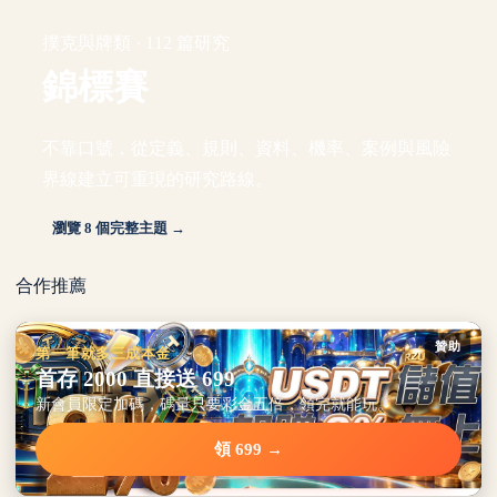
撲克與牌類 · 112 篇研究
錦標賽
不靠口號，從定義、規則、資料、機率、案例與風險
界線建立可重現的研究路線。
瀏覽 8 個完整主題 →
合作推薦
贊助
第一筆就多三成本金
首存 2000 直接送 699
新會員限定加碼，碼量只要彩金五倍，領完就能玩。
領 699 →