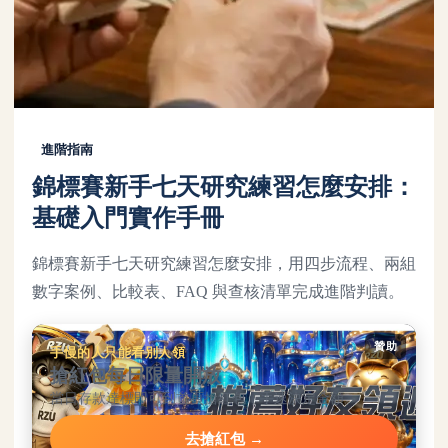
進階指南
錦標賽新手七天研究練習怎麼安排：
基礎入門實作手冊
錦標賽新手七天研究練習怎麼安排，用四步流程、兩組
數字案例、比較表、FAQ 與查核清單完成進階判讀。
贊助
手慢的人只能看別人領
搶紅包每日限量開放
當日存款達標即可到首頁搶紅包，手速決定金額。
去搶紅包 →