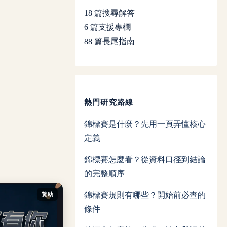
18 篇搜尋解答
6 篇支援專欄
88 篇長尾指南
熱門研究路線
錦標賽是什麼？先用一頁弄懂核心
定義
錦標賽怎麼看？從資料口徑到結論
的完整順序
錦標賽規則有哪些？開始前必查的
贊助
條件