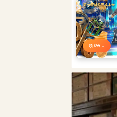
第一筆就多三成本金
首存 2000 直
送 699
新會員限定加碼，碼
只要彩金五倍，領完
能玩。
領 699 →