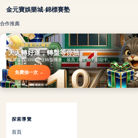
金元寶娛樂城-錦標賽塾
合作推薦
今天的轉盤還沒人轉走
天天轉好運，轉盤等你抽
單筆存款 3000 就送轉盤機會，最高 2888 每天都能中。
免費抽一次 →
探索導覽
首頁