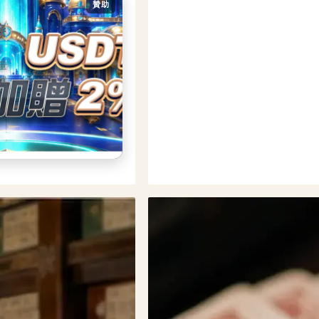
贊助
接
量
就