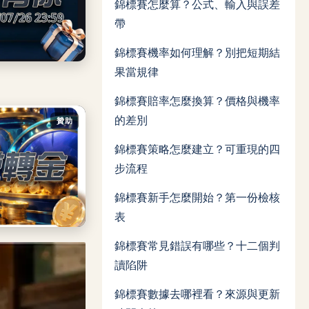
錦標賽怎麼算？公式、輸入與誤差
帶
錦標賽機率如何理解？別把短期結
果當規律
錦標賽賠率怎麼換算？價格與機率
的差別
贊助
錦標賽策略怎麼建立？可重現的四
步流程
錦標賽新手怎麼開始？第一份檢核
表
錦標賽常見錯誤有哪些？十二個判
讀陷阱
錦標賽數據去哪裡看？來源與更新