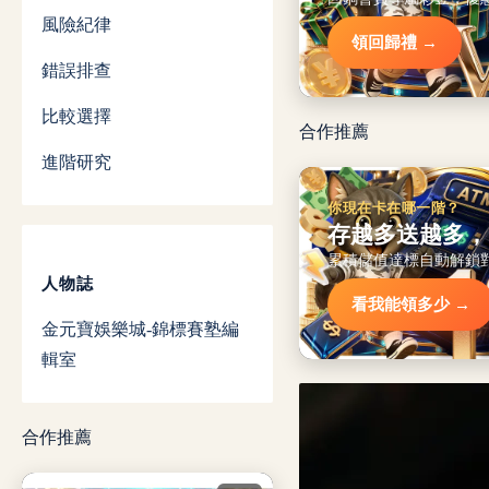
風險紀律
領回歸禮 →
錯誤排查
比較選擇
合作推薦
進階研究
你現在卡在哪一階？
存越多送越多，
累積儲值達標自動解鎖
人物誌
看我能領多少 →
金元寶娛樂城-錦標賽塾編
輯室
合作推薦