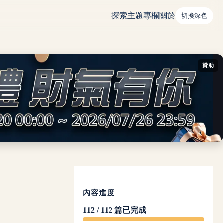
探索
主題
專欄
關於
切換深色
贊助
內容進度
112 / 112 篇已完成