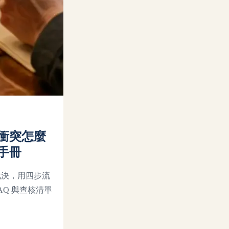
衝突怎麼
手冊
裁決，用四步流
Q 與查核清單