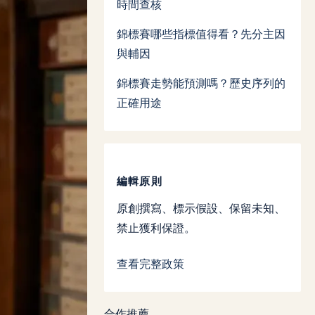
時間查核
錦標賽哪些指標值得看？先分主因
與輔因
錦標賽走勢能預測嗎？歷史序列的
正確用途
編輯原則
原創撰寫、標示假設、保留未知、
禁止獲利保證。
查看完整政策
合作推薦