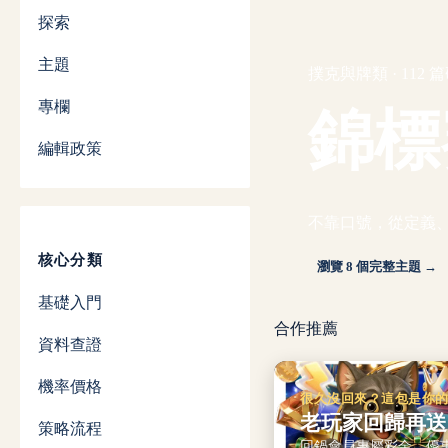
探索
主題
撲克與牌類 · 112 
專欄
錦標
編輯政策
不靠口號，從定義
核心分類
瀏覽 8 個完整主題 →
基礎入門
合作推薦
資料查證
機率價格
很久沒回來？這包是你
老玩家回歸再送
策略流程
回鍋會員專屬彩金，優