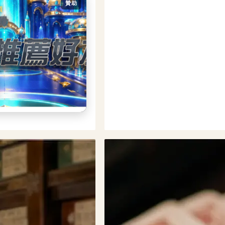
贊助
領
量
首
金