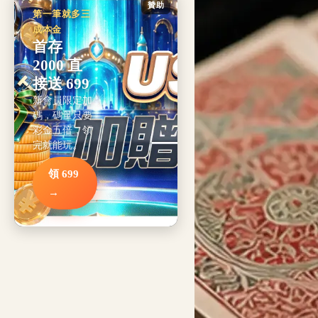
贊助
第一筆就多三
成本金
首存
2000 直
接送 699
新會員限定加
碼，碼量只要
彩金五倍，領
完就能玩。
領 699
→