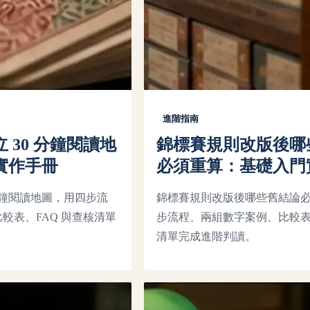
進階指南
 30 分鐘閱讀地
錦標賽規則改版後哪
實作手冊
必須重算：基礎入門
分鐘閱讀地圖，用四步流
錦標賽規則改版後哪些舊結論
較表、FAQ 與查核清單
步流程、兩組數字案例、比較表、
清單完成進階判讀。