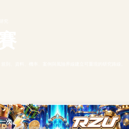
篇研究
賽
、規則、資料、機率、案例與風險界線建立可重現的研究路線。
的
一次
惠頁面一鍵領取不用問客服。