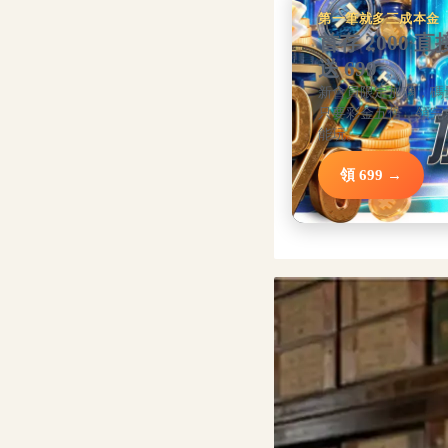
第一筆就多三成本金
首存 2000 直
送 699
新會員限定加碼，碼
只要彩金五倍，領完
能玩。
領 699 →