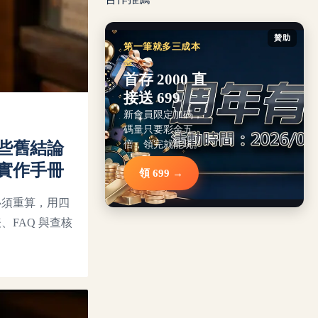
贊助
第一筆就多三成本
金
首存 2000 直
接送 699
新會員限定加碼，
碼量只要彩金五
倍，領完就能玩。
些舊結論
實作手冊
領 699 →
必須重算，用四
FAQ 與查核