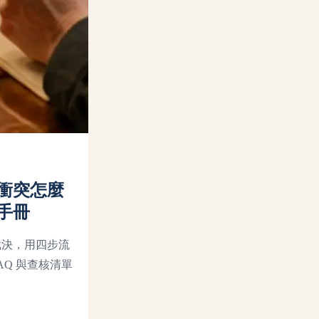
衝突怎麼
手冊
裁決，用四步流
Q 與查核清單