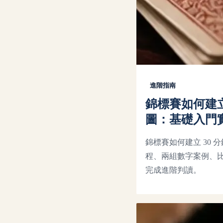
進階指南
錦標賽如何建立
圖：基礎入門
錦標賽如何建立 30 
程、兩組數字案例、比
完成進階判讀。