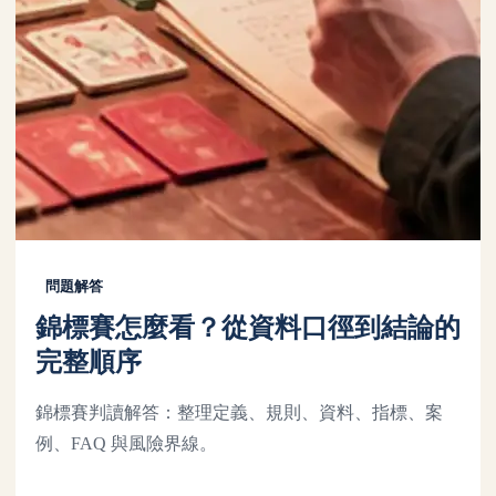
問題解答
錦標賽怎麼看？從資料口徑到結論的
完整順序
錦標賽判讀解答：整理定義、規則、資料、指標、案
例、FAQ 與風險界線。