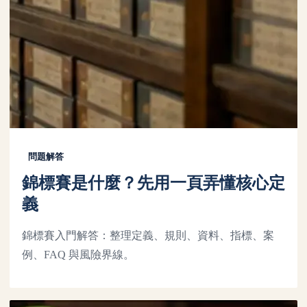
問題解答
錦標賽是什麼？先用一頁弄懂核心定
義
錦標賽入門解答：整理定義、規則、資料、指標、案
例、FAQ 與風險界線。