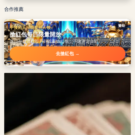
合作推薦
贊助
手慢的人只能看別人領
搶紅包每日限量開放
當日存款達標即可到首頁搶紅包，手速決定金額。
去搶紅包 →