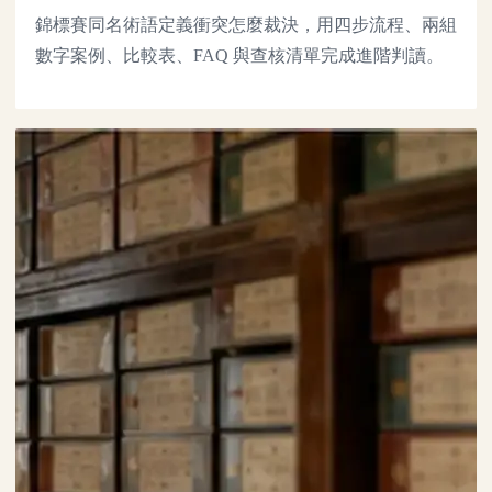
錦標賽同名術語定義衝突怎麼裁決，用四步流程、兩組
數字案例、比較表、FAQ 與查核清單完成進階判讀。