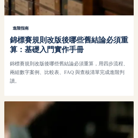
進階指南
錦標賽規則改版後哪些舊結論必須重
算：基礎入門實作手冊
錦標賽規則改版後哪些舊結論必須重算，用四步流程、
兩組數字案例、比較表、FAQ 與查核清單完成進階判
讀。