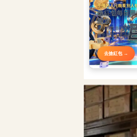
手慢的人只能看別人
搶紅包每日限
開放
當日存款達標即可到
頁搶紅包，手速決定
額。
去搶紅包 →