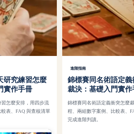
進階指南
天研究練習怎麼
錦標賽同名術語定義
門實作手冊
裁決：基礎入門實作
練習怎麼安排，用四步流
錦標賽同名術語定義衝突怎麼
較表、FAQ 與查核清單
程、兩組數字案例、比較表、FA
完成進階判讀。