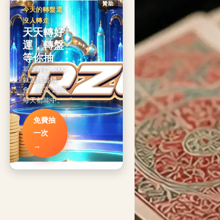
贊助
今天的轉盤還
沒人轉走
天天轉好
運，轉盤
等你抽
單筆存款 3000
就送轉盤機
會，最高 2888
每天都能中。
免費抽
一次
→