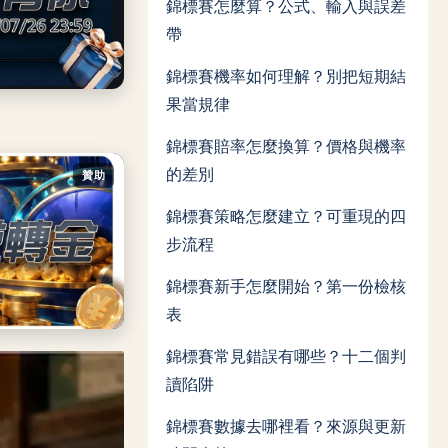
錦標賽怎麼算？公式、輸入與誤差
帶
錦標賽機率如何理解？別把短期結
果當規律
錦標賽賠率怎麼換算？價格與機率
的差別
贊助
錦標賽策略怎麼建立？可重現的四
步流程
錦標賽新手怎麼開始？第一份檢核
表
錦標賽常見錯誤有哪些？十二個判
讀陷阱
錦標賽數據去哪裡看？來源與更新