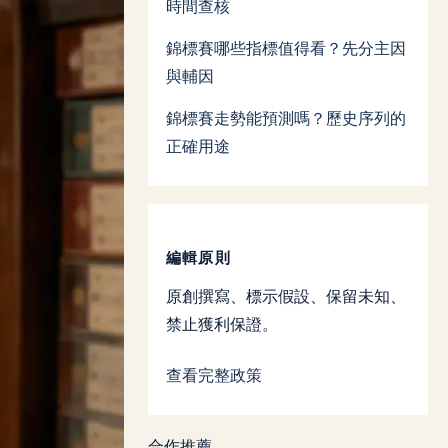
時間查核
錦標賽哪些指標值得看？先分主因
與輔因
錦標賽走勢能預測嗎？歷史序列的
正確用途
編輯原則
原創撰寫、標示假設、保留未知、
禁止獲利保證。
查看完整政策
合作推薦