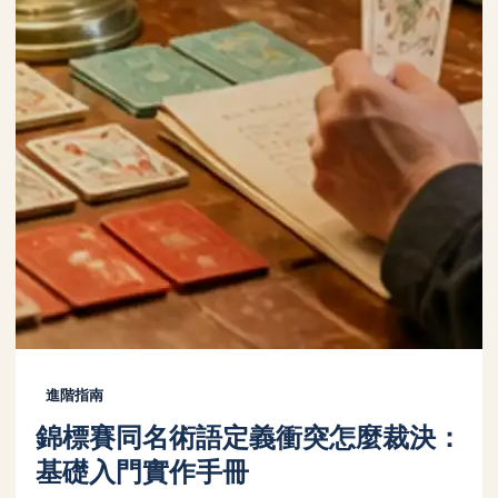
進階指南
錦標賽同名術語定義衝突怎麼裁決：
基礎入門實作手冊