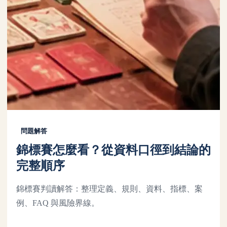
問題解答
錦標賽怎麼看？從資料口徑到結論的
完整順序
錦標賽判讀解答：整理定義、規則、資料、指標、案
例、FAQ 與風險界線。