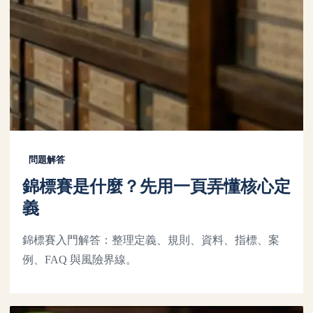
問題解答
錦標賽是什麼？先用一頁弄懂核心定
義
錦標賽入門解答：整理定義、規則、資料、指標、案
例、FAQ 與風險界線。