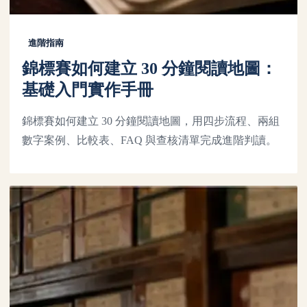
進階指南
錦標賽如何建立 30 分鐘閱讀地圖：
基礎入門實作手冊
錦標賽如何建立 30 分鐘閱讀地圖，用四步流程、兩組
數字案例、比較表、FAQ 與查核清單完成進階判讀。