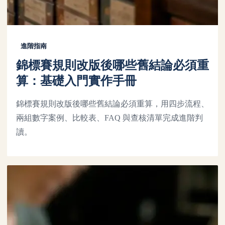
進階指南
錦標賽規則改版後哪些舊結論必須重
算：基礎入門實作手冊
錦標賽規則改版後哪些舊結論必須重算，用四步流程、
兩組數字案例、比較表、FAQ 與查核清單完成進階判
讀。