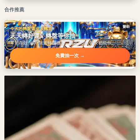
合作推薦
贊助
今天的轉盤還沒人轉走
天天轉好運，轉盤等你抽
單筆存款 3000 就送轉盤機會，最高 2888 每天都能中。
免費抽一次 →