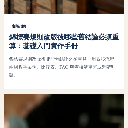
進階指南
錦標賽規則改版後哪些舊結論必須重
算：基礎入門實作手冊
錦標賽規則改版後哪些舊結論必須重算，用四步流程、
兩組數字案例、比較表、FAQ 與查核清單完成進階判
讀。