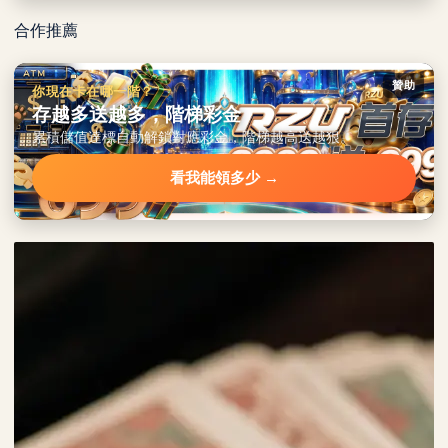
合作推薦
贊助
你現在卡在哪一階？
存越多送越多，階梯彩金
累積儲值達標自動解鎖對應彩金，階梯越高送越狠。
看我能領多少 →