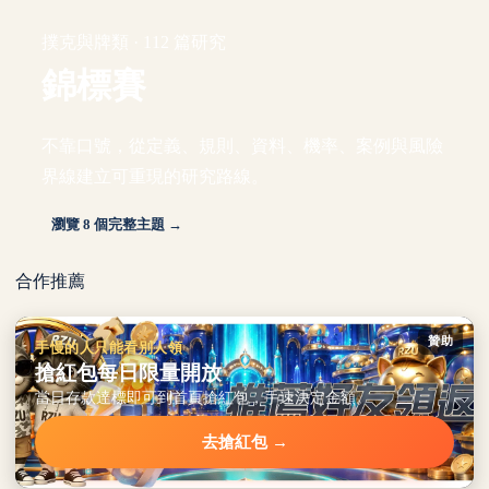
撲克與牌類 · 112 篇研究
錦標賽
不靠口號，從定義、規則、資料、機率、案例與風險
界線建立可重現的研究路線。
瀏覽 8 個完整主題 →
合作推薦
贊助
手慢的人只能看別人領
搶紅包每日限量開放
當日存款達標即可到首頁搶紅包，手速決定金額。
去搶紅包 →