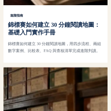
進階指南
錦標賽如何建立 30 分鐘閱讀地圖：
基礎入門實作手冊
錦標賽如何建立 30 分鐘閱讀地圖，用四步流程、兩組
數字案例、比較表、FAQ 與查核清單完成進階判讀。