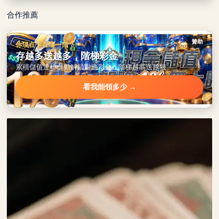
合作推薦
贊助
你現在卡在哪一階？
存越多送越多，階梯彩金
累積儲值達標自動解鎖對應彩金，階梯越高送越狠。
看我能領多少 →