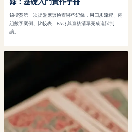
錄：基礎入門實作手冊
錦標賽第一次複盤應該檢查哪些紀錄，用四步流程、兩
組數字案例、比較表、FAQ 與查核清單完成進階判
讀。