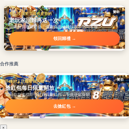
贊助
很久沒回來？這包是你的
老玩家回歸再送一次
回鍋會員專屬彩金，優惠頁面一鍵領取不用問客服。
領回歸禮 →
合作推薦
贊助
手慢的人只能看別人領
搶紅包每日限量開放
當日存款達標即可到首頁搶紅包，手速決定金額。
去搶紅包 →
×