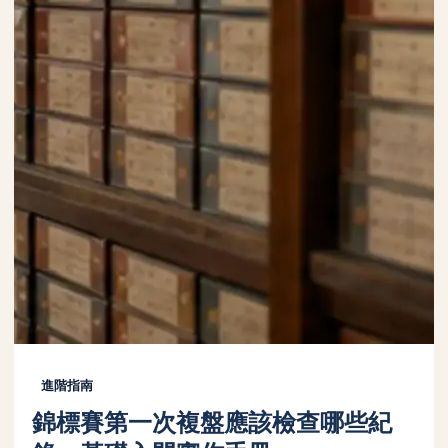
進階指南
錦標賽第一次複盤應該檢查哪些紀