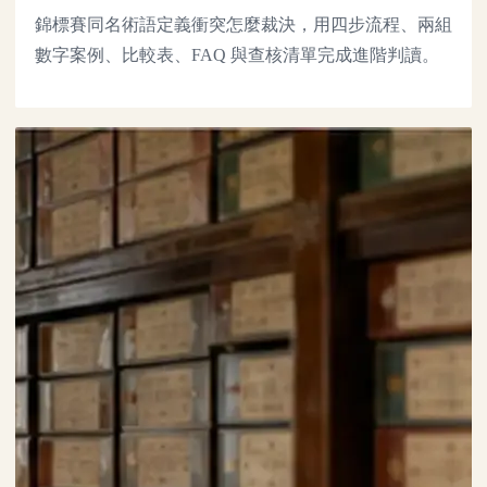
錦標賽同名術語定義衝突怎麼裁決，用四步流程、兩組
數字案例、比較表、FAQ 與查核清單完成進階判讀。