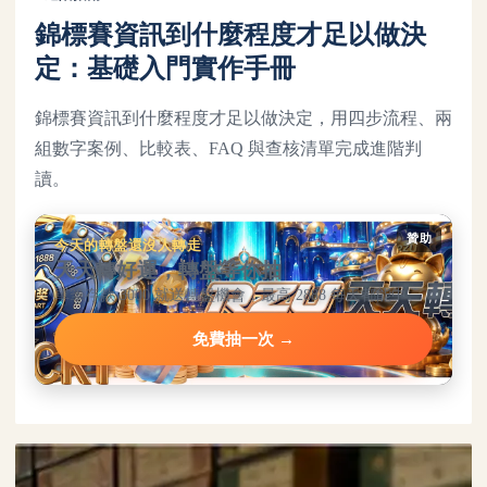
錦標賽資訊到什麼程度才足以做決
定：基礎入門實作手冊
錦標賽資訊到什麼程度才足以做決定，用四步流程、兩
組數字案例、比較表、FAQ 與查核清單完成進階判
讀。
贊助
今天的轉盤還沒人轉走
天天轉好運，轉盤等你抽
單筆存款 3000 就送轉盤機會，最高 2888 每天都能中。
免費抽一次 →