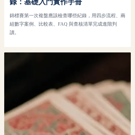
錄：基礎入門實作手冊
錦標賽第一次複盤應該檢查哪些紀錄，用四步流程、兩
組數字案例、比較表、FAQ 與查核清單完成進階判
讀。