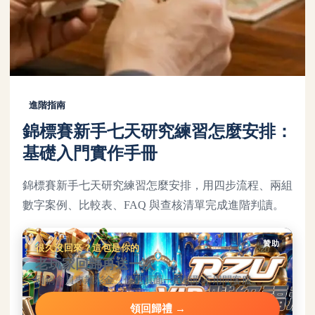
進階指南
錦標賽新手七天研究練習怎麼安排：
基礎入門實作手冊
錦標賽新手七天研究練習怎麼安排，用四步流程、兩組
數字案例、比較表、FAQ 與查核清單完成進階判讀。
贊助
很久沒回來？這包是你的
老玩家回歸再送一次
回鍋會員專屬彩金，優惠頁面一鍵領取不用問客服。
領回歸禮 →