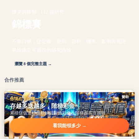
撲克與牌類 · 112 篇研究
錦標賽
不靠口號，從定義、規則、資料、機率、案例與風險
界線建立可重現的研究路線。
瀏覽 8 個完整主題 →
合作推薦
贊助
你現在卡在哪一階？
存越多送越多，階梯彩金
累積儲值達標自動解鎖對應彩金，階梯越高送越狠。
看我能領多少 →