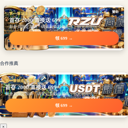
贊助
第一筆就多三成本金
首存 2000 直接送 699
新會員限定加碼，碼量只要彩金五倍，領完就能玩。
領 699 →
合作推薦
贊助
第一筆就多三成本金
首存 2000 直接送 699
新會員限定加碼，碼量只要彩金五倍，領完就能玩。
領 699 →
×