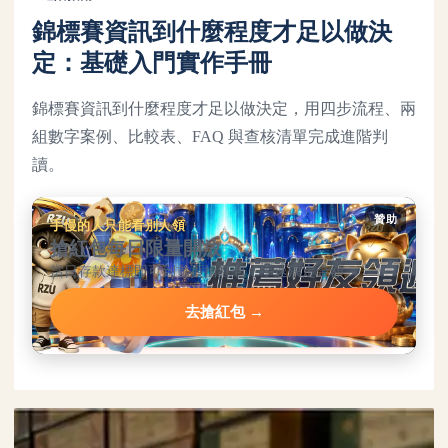
錦標賽資訊到什麼程度才足以做決
定：基礎入門實作手冊
錦標賽資訊到什麼程度才足以做決定，用四步流程、兩
組數字案例、比較表、FAQ 與查核清單完成進階判
讀。
贊助
手慢的人只能看別人領
搶紅包每日限量開放
當日存款達標即可到首頁搶紅包，手速決定金額。
去搶紅包 →