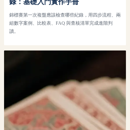
錄：基礎入門實作手冊
錦標賽第一次複盤應該檢查哪些紀錄，用四步流程、兩
組數字案例、比較表、FAQ 與查核清單完成進階判
讀。