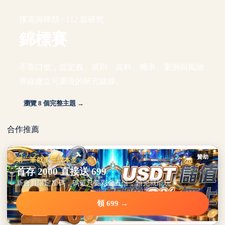
撲克與牌類 · 112 篇研究
錦標賽
不靠口號，從定義、規則、資料、機率、案例與風險
界線建立可重現的研究路線。
瀏覽 8 個完整主題 →
合作推薦
贊助
第一筆就多三成本金
首存 2000 直接送 699
新會員限定加碼，碼量只要彩金五倍，領完就能玩。
領 699 →