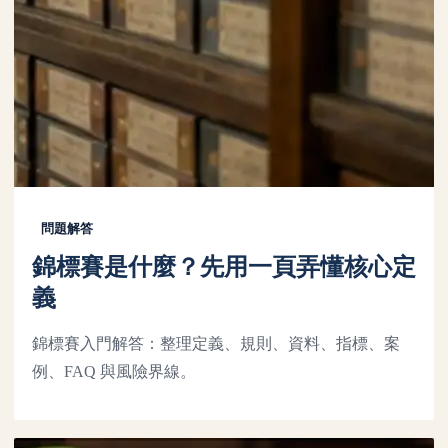
問題解答
錦標賽是什麼？先用一頁弄懂核心定
義
錦標賽入門解答：整理定義、規則、資料、指標、案
例、FAQ 與風險界線。