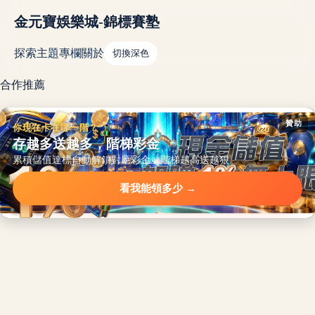
金元寶娛樂城-錦標賽塾
探索
主題
專欄
關於
切換深色
合作推薦
贊助
你現在卡在哪一階？
存越多送越多，階梯彩金
累積儲值達標自動解鎖對應彩金，階梯越高送越狠。
看我能領多少 →