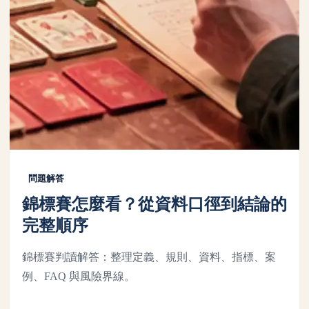
問題解答
錦標賽怎麼看？從資料口徑到結論的
完整順序
錦標賽判讀解答：整理定義、規則、資料、指標、案
例、FAQ 與風險界線。