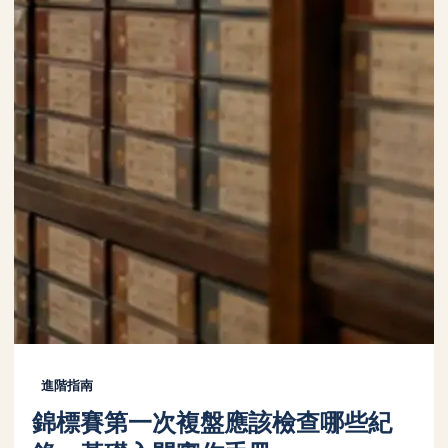
進階指南
錦標賽第一次複盤應該檢查哪些紀